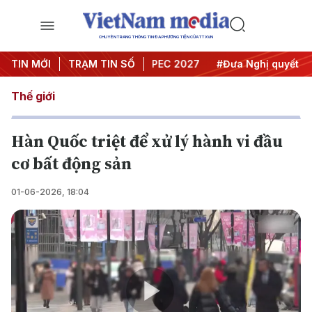
CHUYÊN TRANG THÔNG TIN ĐA PHƯƠNG TIỆN CỦA TTXVN
i nghị Trung ương 3
TIN MỚI
TRẠM TIN SỐ
#APEC 2027
#Đưa Nghị quyết thành
Thế giới
Hàn Quốc triệt để xử lý hành vi đầu
cơ bất động sản
01-06-2026, 18:04