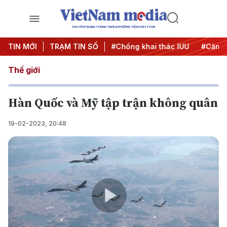
CHUYÊN TRANG THÔNG TIN ĐA PHƯƠNG TIỆN CỦA TTXVN
#Chiến dịch 500 ngày đêm
TIN MỚI
TRẠM TIN SỐ
#Chống khai thác IUU
#Căng t
Thế giới
Hàn Quốc và Mỹ tập trận không quân
19-02-2023, 20:48
Play