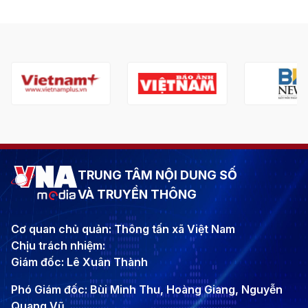
TRUNG TÂM NỘI DUNG SỐ
VÀ TRUYỀN THÔNG
Cơ quan chủ quản: Thông tấn xã Việt Nam
Chịu trách nhiệm:
Giám đốc: Lê Xuân Thành
Phó Giám đốc: Bùi Minh Thu, Hoàng Giang, Nguyễn
Quang Vũ