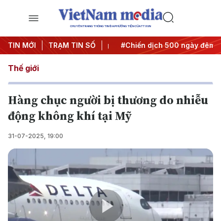
CHUYÊN TRANG THÔNG TIN ĐA PHƯƠNG TIỆN CỦA TTXVN
 Nghị quyết thành hành động
TIN MỚI
TRẠM TIN SỐ
#Chiến dịch 500 ngày đêm
Thế giới
Hàng chục người bị thương do nhiễu
động không khí tại Mỹ
31-07-2025, 19:00