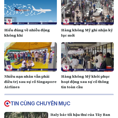
Hiểu đúng về nhiễu động
Hàng không Mỹ ghi nhận kỷ
không khí
lục mới
Nhiều nạn nhân vẫn phải
Hàng không Mỹ khôi phục
điều trị sau sự cố Singapore
hoạt động sau sự cố thông
Airlines
tin toàn cầu
TIN CÙNG CHUYÊN MỤC
Italy bác tối hậu thư của Tây Ban