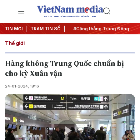
CHUYÊN TRANG THÔNG TIN ĐA PHƯƠNG TIỆN CỦA TTXVN
đêm
TIN MỚI
#Chống khai thác IUU
TRẠM TIN SỐ
#Căng thẳng Trung Đông
#A
Thế giới
Hàng không Trung Quốc chuẩn bị
cho kỳ Xuân vận
24-01-2024, 18:16