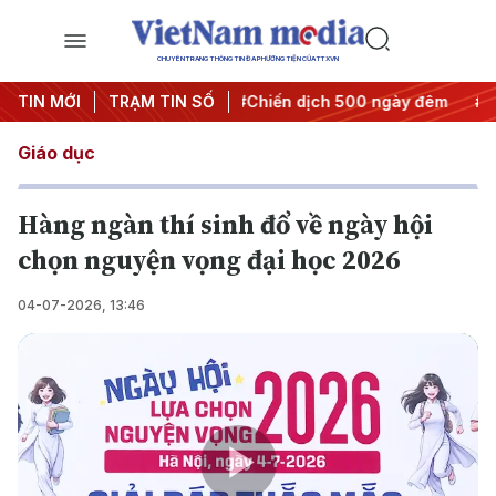
CHUYÊN TRANG THÔNG TIN ĐA PHƯƠNG TIỆN CỦA TTXVN
yết thành hành động
TIN MỚI
TRẠM TIN SỐ
#Chiến dịch 500 ngày đêm
#Chống k
Giáo dục
Hàng ngàn thí sinh đổ về ngày hội
chọn nguyện vọng đại học 2026
04-07-2026, 13:46