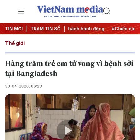
CHUYÊN TRANG THÔNG TIN ĐA PHƯƠNG TIỆN CỦA TTXVN
7
TIN MỚI
#Đưa Nghị quyết thành hành động
TRẠM TIN SỐ
#Chiến dịch 500 ngà
Thế giới
Hàng trăm trẻ em tử vong vì bệnh sởi
tại Bangladesh
30-04-2026, 06:23