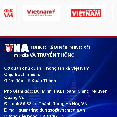
TRUNG TÂM NỘI DUNG SỐ
VÀ TRUYỀN THÔNG
Cơ quan chủ quản: Thông tấn xã Việt Nam
Chịu trách nhiệm:
Giám đốc: Lê Xuân Thành
Phó Giám đốc: Bùi Minh Thu, Hoàng Giang, Nguyễn
Quang Vũ
Địa chỉ: Số 33 Lê Thánh Tông, Hà Nội, VN
E-mail: quantrinoidungso@vnamedia.vn
Đường dây nóng: 0888 161 161