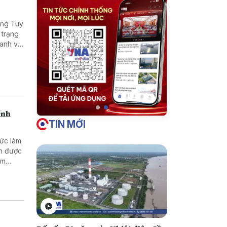
ờng Tuy
 trạng
oanh và
ính
TIN MỚI
hức làm
nh được
ằm
doanh