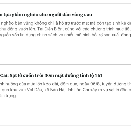
m tựa giảm nghèo cho người dân vùng cao
 nghèo bền vững không chỉ là hỗ trợ trước mắt mà còn tạo sinh kế đ
chủ động vươn lên. Tại Điện Biên, cùng với các chương trình mục tiê
 nguồn vốn tín dụng chính sách và nhiều mô hình hỗ trợ sản xuất đang
h điểm tựa giúp hàng nghìn hộ nghèo, cận nghèo từng bước ổn định
.
Cai: Sạt lở cuốn trôi 30m mặt đường tỉnh lộ 161
nh hưởng của mưa lớn kéo dài, đêm qua, ngày 06/8, tuyến đường tỉn
 qua khu vực Vạt Dầu, xã Bảo Hà, tỉnh Lào Cai xảy ra vụ sạt lở đặc b
êm trọng.