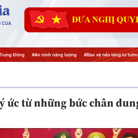
N CỦA
n ninh năng lượng
#Bảo vệ nền tảng tư tưởng của Đảng
#H
ký ức từ những bức chân dung