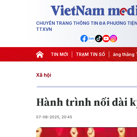
CHUYÊN TRANG THÔNG TIN ĐA PHƯƠNG TIỆ
TTXVN
 đêm
#Chống khai thác IUU
TIN MỚI
#Căng thẳng Trung Đông
TRẠM TIN SỐ
#A
Xã hội
Hành trình nối dài 
07-08-2025, 20:45