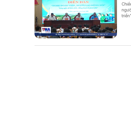
Chiề
ngườ
triể
và t
trực 