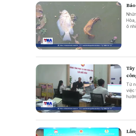
Báo
Nhữn
Hòa, 
ô nh
hình
Tây 
côn
Từ n
việc
hưởn
động
nghi
Lắng