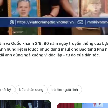
 và Quốc khánh 2/9, 80 năm ngày truyền thống của Lực 
h Anh hùng liệt sĩ (được phục dựng màu) cho Bảo tàng Phụ 
ời đã anh dũng ngã xuống vì độc lập – tự do của dân tộc.
g hồi ký
bức chân dung
trái tim người lính