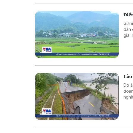
Điể
Giảm
dân 
gia,
thàn
sống
Lào 
Do ả
đoạn
nghi