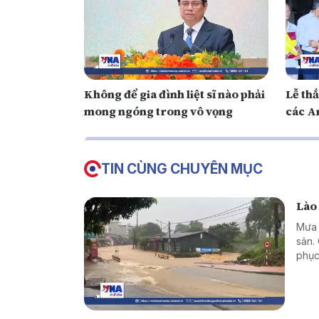
Không để gia đình liệt sĩ nào phải
Lễ thắ
mong ngóng trong vô vọng
các An
TIN CÙNG CHUYÊN MỤC
Lào
Mưa l
sản.
phục