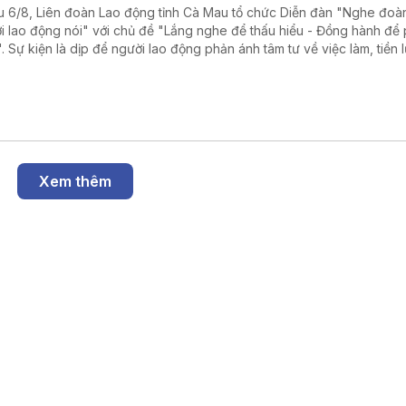
u 6/8, Liên đoàn Lao động tỉnh Cà Mau tổ chức Diễn đàn "Nghe đoàn
i lao động nói" với chủ đề "Lắng nghe để thấu hiểu - Đồng hành để 
n". Sự kiện là dịp để người lao động phản ánh tâm tư về việc làm, tiền
ình trạng nợ đọng bảo hiểm xã hội, qua đó lãnh đạo tỉnh và các sở n
tiếp đối thoại, tháo gỡ khó khăn.
Xem thêm