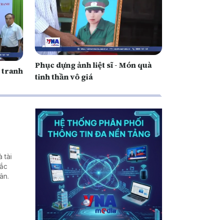
Phục dựng ảnh liệt sĩ - Món quà
 tranh
tinh thần vô giá
 tài
hắc
ân.