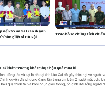
p nến tri ân và trao di ảnh
Trao hồ sơ chứng tích chiến
h hùng liệt sĩ Hà Nội
 Cai khẩn trương khắc phục hậu quả mưa lũ
ớn, dông lốc và sạt lở đất tại tỉnh Lào Cai đã gây thiệt hại về người và
 Chính quyền địa phương đang tập trung tìm kiếm 2 người mất tích, k
 hậu quả thiên tai và khôi phục giao thông, ổn định đời sống người d