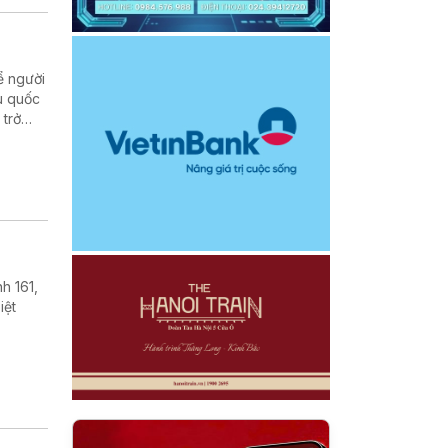
ể người
u quốc
 trở
 cuộc
h 161,
iệt