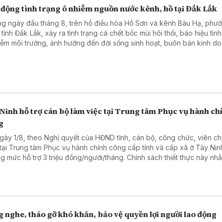
 động tình trạng ô nhiễm nguồn nước kênh, hồ tại Đắk Lắk
g ngày đầu tháng 8, trên hồ điều hòa Hồ Sơn và kênh Bàu Hạ, phư
tỉnh Đắk Lắk, xảy ra tình trạng cá chết bốc mùi hôi thối, báo hiệu tình
iễm môi trường, ảnh hưởng đến đời sống sinh hoạt, buôn bán kinh d
 ảnh du lịch địa phương.
Ninh hỗ trợ cán bộ làm việc tại Trung tâm Phục vụ hành ch
g
gày 1/8, theo Nghị quyết của HĐND tỉnh, cán bộ, công chức, viên c
 tại Trung tâm Phục vụ hành chính công cấp tỉnh và cấp xã ở Tây Ni
g mức hỗ trợ 3 triệu đồng/người/tháng. Chính sách thiết thực này nh
 viên đội ngũ nhân sự, nâng cao chất lượng phục vụ người dân và 
ệp.
 nghe, tháo gỡ khó khăn, bảo vệ quyền lợi người lao động