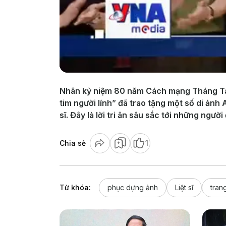
Nhân kỷ niệm 80 năm Cách mạng Tháng Tám
tim người lính” đã trao tặng một số di ản
sĩ. Đây là lời tri ân sâu sắc tới những ngư
Chia sẻ
1
Từ khóa:
phục dựng ảnh
Liệt sĩ
tran