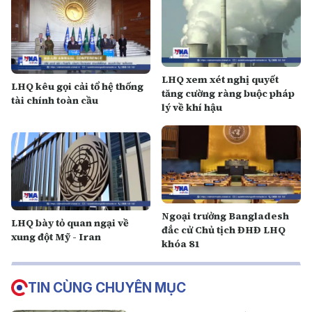
LHQ xem xét nghị quyết
LHQ kêu gọi cải tổ hệ thống
tăng cường ràng buộc pháp
tài chính toàn cầu
lý về khí hậu
Ngoại trưởng Bangladesh
LHQ bày tỏ quan ngại về
đắc cử Chủ tịch ĐHĐ LHQ
xung đột Mỹ - Iran
khóa 81
TIN CÙNG CHUYÊN MỤC