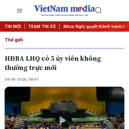
CHUYÊN TRANG THÔNG TIN ĐA PHƯƠNG TIỆN CỦA TTXVN
Trung ương 3
TIN MỚI
TRẠM TIN SỐ
#APEC 2027
#Đưa Nghị quyết thành hành độ
Thế giới
HĐBA LHQ có 5 ủy viên không
thường trực mới
04-06-2026, 08:41