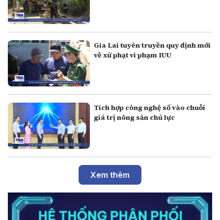
Gia Lai tuyên truyền quy định mới
về xử phạt vi phạm IUU
Tích hợp công nghệ số vào chuỗi
giá trị nông sản chủ lực
Xem thêm