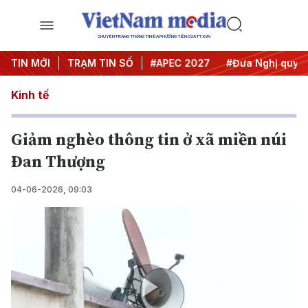
CHUYÊN TRANG THÔNG TIN ĐA PHƯƠNG TIỆN CỦA TTXVN
#Hội nghị Trung ương 3
TIN MỚI
TRẠM TIN SỐ
#APEC 2027
#Đưa Nghị quyết t
Kinh tế
Giảm nghèo thông tin ở xã miền núi
Đan Thượng
04-06-2026, 09:03