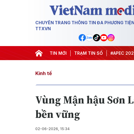
CHUYÊN TRANG THÔNG TIN ĐA PHƯƠNG TIỆ
TTXVN
#Hội nghị Trung ương 3
TIN MỚI
TRẠM TIN SỐ
#APEC 2027
#
Kinh tế
Vùng Mận hậu Sơn La
bền vững
02-06-2026, 15:34