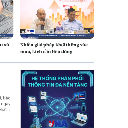
ệu xứ
Nhiều giải pháp khơi thông sức
mua, kích cầu tiêu dùng
i, bảo
n ngày
phát
 khu