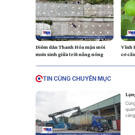
Diêm dân Thanh Hóa mặn mòi
Vĩnh 
mưu sinh giữa trời nắng nóng
cơ cấu
TIN CÙNG CHUYÊN MỤC
Lạng
Cùng
quản
càng
triể
vực 