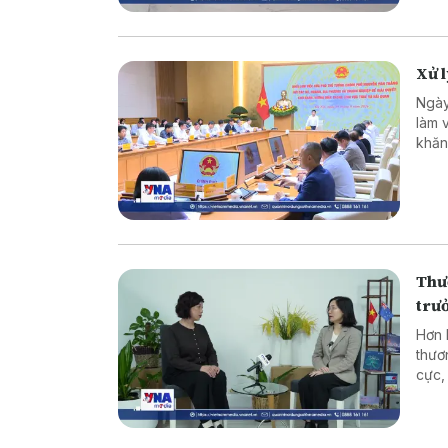
Xử 
Ngày
làm 
khăn
Thư
trư
Hơn 
thươ
cực,
lĩnh
nghi
đã t