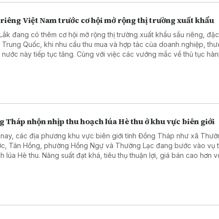
ralia, về những động lực mới thúc đẩy quan hệ kinh tế hai nước.
riêng Việt Nam trước cơ hội mở rộng thị trường xuất khẩu
Lắk đang có thêm cơ hội mở rộng thị trường xuất khẩu sầu riêng, đặc
 Trung Quốc, khi nhu cầu thu mua và hợp tác của doanh nghiệp, th
 nước này tiếp tục tăng. Cùng với việc các vướng mắc về thủ tục hà
h, kiểm nghiệm chất lượng từng bước được tháo gỡ, triển vọng mở rộn
ng cho sầu riêng Việt Nam đang được mở ra.
 Tháp nhộn nhịp thu hoạch lúa Hè thu ở khu vực biên giới
 nay, các địa phương khu vực biên giới tỉnh Đồng Tháp như xã Thư
c, Tân Hồng, phường Hồng Ngự và Thường Lạc đang bước vào vụ 
h lúa Hè thu. Năng suất đạt khá, tiêu thụ thuận lợi, giá bán cao hơn v
 dân phấn khởi.