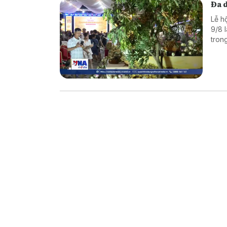
Đa 
Lễ h
9/8 
tron
có n
và l