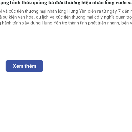
dạng hình thức quảng bá đưa thương hiệu nhãn lồng vươn x
ội và xúc tiến thương mại nhãn lồng Hưng Yên diễn ra từ ngày 7 đến
là sự kiện văn hóa, du lịch và xúc tiến thương mại có ý nghĩa quan tr
g hành trình xây dựng Hưng Yên trở thành tỉnh phát triển nhanh, bền 
ền kinh tế năng động trên cơ sở phát huy các giá trị văn hóa truyền 
ợi thế nông nghiệp đặc trưng.
Xem thêm