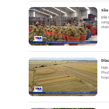
Aust
Sầu 
Đắk 
sang
nhân
chín
trườ
Đồng
Hiện
Phướ
hoạc
nông