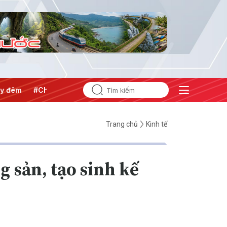
m
#Chống khai thác IUU
#Căng thẳng Trung Đông
#An n
Trang chủ
Kinh tế
 sản, tạo sinh kế