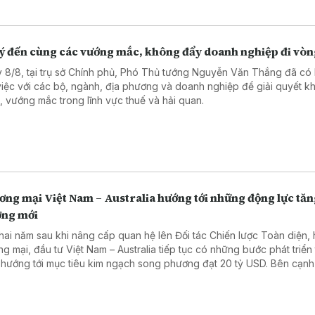
lý đến cùng các vướng mắc, không đẩy doanh nghiệp đi vò
 8/8, tại trụ sở Chính phủ, Phó Thủ tướng Nguyễn Văn Thắng đã có 
việc với các bộ, ngành, địa phương và doanh nghiệp để giải quyết k
, vướng mắc trong lĩnh vực thuế và hải quan.
ơng mại Việt Nam – Australia hướng tới những động lực tă
ởng mới
hai năm sau khi nâng cấp quan hệ lên Đối tác Chiến lược Toàn diện, 
ng mại, đầu tư Việt Nam – Australia tiếp tục có những bước phát triển 
 hướng tới mục tiêu kim ngạch song phương đạt 20 tỷ USD. Bên cạnh
 vực truyền thống, hai nước đang mở ra nhiều dư địa hợp tác mới tro
ệp, năng lượng, khoáng sản và công nghệ. Phóng viên TTXVN tại Aus
rao đổi với bà Trần Thị Thanh Mỹ, Trưởng Cơ quan Thương vụ Việt N