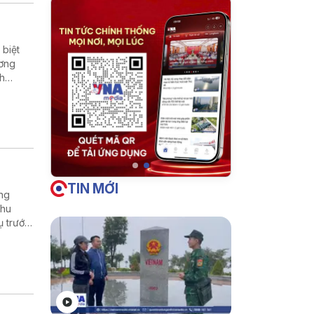
 biệt
ương
nh
g thị
TIN MỚI
ờng
thu
ụ trước,