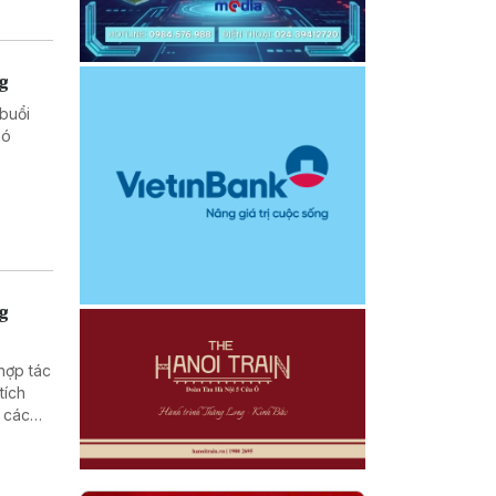
ng
buổi
hó
ng
hợp tác
tích
 các
ng nông
tralia
am tại