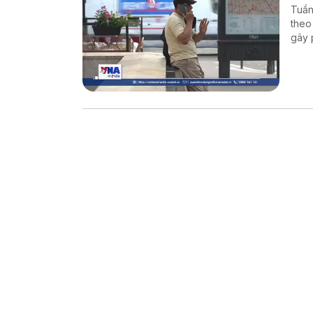
Tuần
theo
gây 
thươ