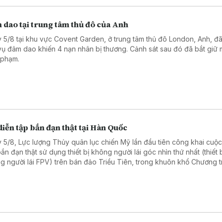
 dao tại trung tâm thủ đô của Anh
 5/8 tại khu vực Covent Garden, ở trung tâm thủ đô London, Anh, đã
vụ đâm dao khiến 4 nạn nhân bị thương. Cảnh sát sau đó đã bắt giữ 
 phạm.
iễn tập bắn đạn thật tại Hàn Quốc
 5/8, Lực lượng Thủy quân lục chiến Mỹ lần đầu tiên công khai cuộc
bắn đạn thật sử dụng thiết bị không người lái góc nhìn thứ nhất (thiết 
g người lái FPV) trên bán đảo Triều Tiên, trong khuôn khổ Chương t
 tập Thủy quân lục chiến Hàn Quốc (KMEP).