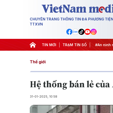
CHUYÊN TRANG THÔNG TIN ĐA PHƯƠNG TIỆ
TTXVN
khai thác IUU
#Căng thẳng Trung Đông
TIN MỚI
TRẠM TIN SỐ
#An ninh năng lư
Thế giới
Hệ thống bán lẻ của 
31-01-2025, 10:58