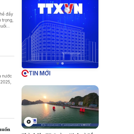
thể đẩy
m trọng,
cuối
TIN MỚI
ra nước
 2025,
 muốn