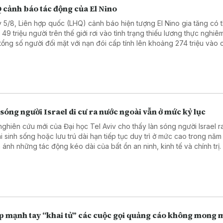
 cảnh báo tác động của El Nino
 5/8, Liên hợp quốc (LHQ) cảnh báo hiện tượng El Nino gia tăng có 
49 triệu người trên thế giới rơi vào tình trạng thiếu lương thực nghiê
tổng số người đối mặt với nạn đói cấp tính lên khoảng 274 triệu vào 
2027.
sóng người Israel di cư ra nước ngoài vẫn ở mức kỷ lục
nghiên cứu mới của Đại học Tel Aviv cho thấy làn sóng người Israel 
i sinh sống hoặc lưu trú dài hạn tiếp tục duy trì ở mức cao trong năm
 ánh những tác động kéo dài của bất ổn an ninh, kinh tế và chính trị.
p mạnh tay “khai tử” các cuộc gọi quảng cáo không mong