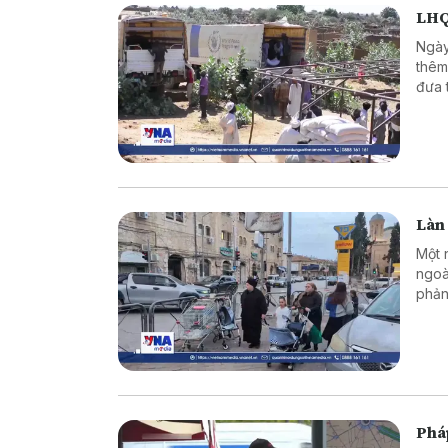
LHQ
Ngày
thêm 
đưa 
năm 
Làn 
Một 
ngoà
phản
Phá