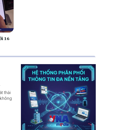
i 16
n
t thải
 không