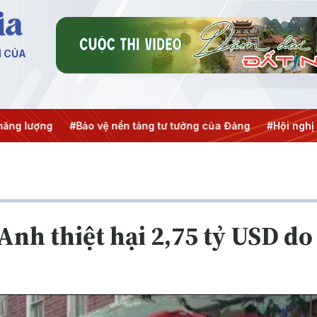
N CỦA
ợng
#Bảo vệ nền tảng tư tưởng của Đảng
#Hội nghị Trung 
Anh thiệt hại 2,75 tỷ USD do