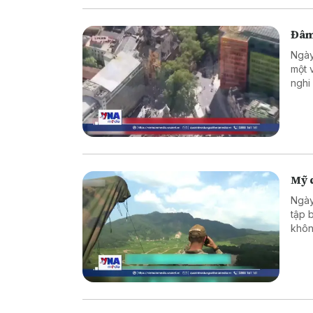
Đâm
Ngày
một 
nghi
Mỹ d
Ngày
tập 
khôn
Diễn