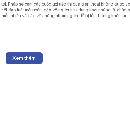
 tới, Pháp sẽ cấm các cuộc gọi tiếp thị qua điện thoại không được y
 một đạo luật mới nhằm bảo vệ người tiêu dùng khỏi những lời chào 
phiền nhiễu và bảo vệ những nhóm người dễ bị tổn thương khỏi các 
ng mại gian lận. Đạo luật này sẽ có hiệu lực từ ngày 11/8.
Xem thêm