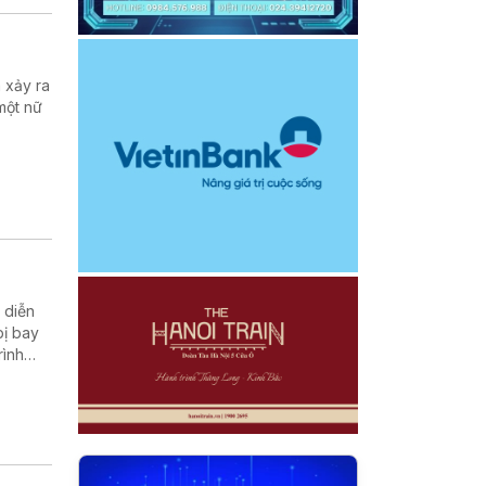
 xảy ra
một nữ
 diễn
bị bay
rình