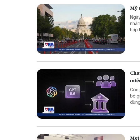
Mỹ s
Ngày
nhằm
hợp 
các 
Cha
miễ
Công
bỏ g
Meta