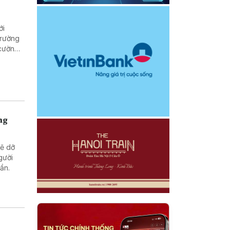
ới
trường
 cường
ng
sẽ dỡ
gười
uần.