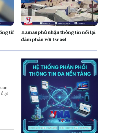
óng từ
Hamas phủ nhận thông tin nối lại
đàm phán với Israel
Juan
 ồ ạt