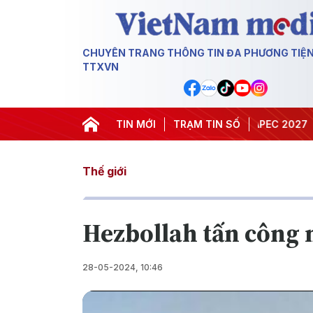
CHUYÊN TRANG THÔNG TIN ĐA PHƯƠNG TIỆ
TTXVN
#Hội nghị Trung ương 3
TIN MỚI
TRẠM TIN SỐ
#APEC 2027
#Đưa N
Thế giới
Hezbollah tấn công 
28-05-2024, 10:46