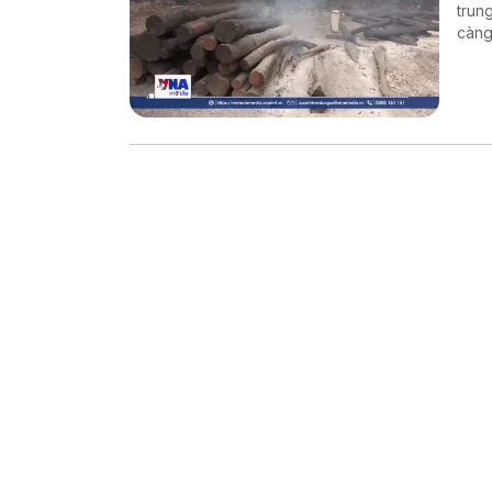
trun
càng