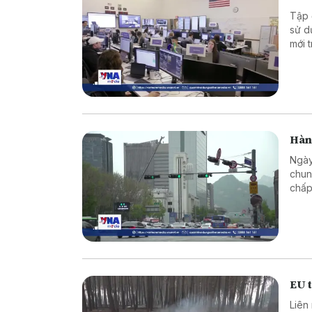
Tập 
sử d
mới 
Hàn 
Ngày
chun
chấp
EU t
Liên