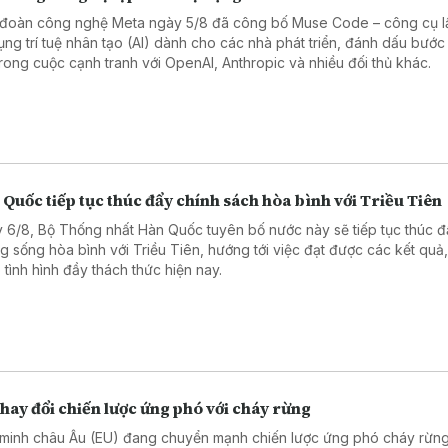
đoàn công nghệ Meta ngày 5/8 đã công bố Muse Code – công cụ lậ
ụng trí tuệ nhân tạo (AI) dành cho các nhà phát triển, đánh dấu bước 
trong cuộc cạnh tranh với OpenAI, Anthropic và nhiều đối thủ khác.
Quốc tiếp tục thúc đẩy chính sách hòa bình với Triều Tiên
 6/8, Bộ Thống nhất Hàn Quốc tuyên bố nước này sẽ tiếp tục thúc đ
g sống hòa bình với Triều Tiên, hướng tới việc đạt được các kết quả,
 tình hình đầy thách thức hiện nay.
hay đổi chiến lược ứng phó với cháy rừng
 minh châu Âu (EU) đang chuyển mạnh chiến lược ứng phó cháy rừng