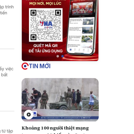
p trình
tiến
TIN MỚI
ẩy việc
 bất
Khoảng 100 người thiệt mạng
 từ tập