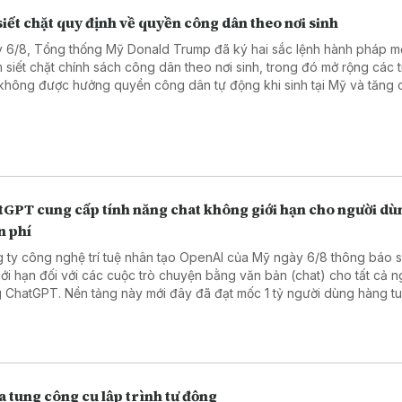
iết chặt quy định về quyền công dân theo nơi sinh
 6/8, Tổng thống Mỹ Donald Trump đã ký hai sắc lệnh hành pháp m
 siết chặt chính sách công dân theo nơi sinh, trong đó mở rộng các 
không được hưởng quyền công dân tự động khi sinh tại Mỹ và tăng
biện pháp ngăn chặn hoạt động “du lịch sinh con”.
tGPT cung cấp tính năng chat không giới hạn cho người dù
n phí
 ty công nghệ trí tuệ nhân tạo OpenAI của Mỹ ngày 6/8 thông báo 
iới hạn đối với các cuộc trò chuyện bằng văn bản (chat) cho tất cả n
dùng ChatGPT. Nền tảng này mới đây đã đạt mốc 1 tỷ người dùng hàng t
 tung công cụ lập trình tự động