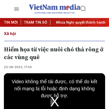
CHUYÊN TRANG THÔNG TIN ĐA PHƯƠNG TIỆN CỦA TTXVN
Trung ương 3
TIN MỚI
TRẠM TIN SỐ
#APEC 2027
#Đưa Nghị quyết thành hành đ
Xã hội
Hiểm họa từ việc nuôi chó thả rông ở
các vùng quê
23-08-2023, 17:05
This
is
Video không thể tải được, có thể do kết
a
modal
nối mạng bị lỗi hoặc định dạng không
window.
được hỗ trợ.