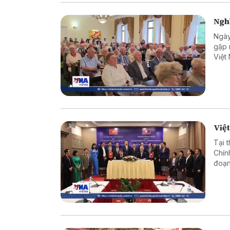
Nghĩ
Ngày
gặp 
Việt
chuy
quan
Việt
Tại 
Chín
đoạn
đổi 
hai 