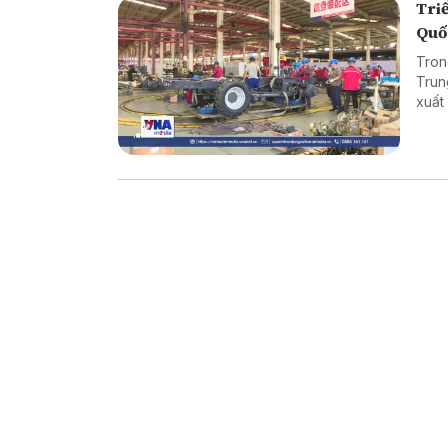
Triể
Quố
Tron
Trun
xuất
bên 
thuật