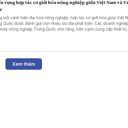
n vọng hợp tác cơ giới hóa nông nghiệp giữa Việt Nam và 
c
g bối cảnh hiện đại hóa nông nghiệp, hợp tác cơ giới hóa giữa Việt 
g Quốc được đánh giá còn nhiều dư địa phát triển. Các doanh nghiệ
 máy nông nghiệp Trung Quốc cho rằng, bên cạnh cung cấp thiết bị,
có nhiều cơ hội mở rộng hợp tác trong chuyển giao công nghệ, đào 
 và phát triển dịch vụ hỗ trợ.
Xem thêm