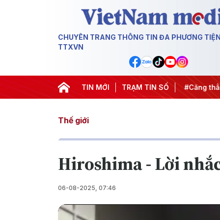
CHUYÊN TRANG THÔNG TIN ĐA PHƯƠNG TIỆ
TTXVN
iến dịch 500 ngày đêm
TIN MỚI
#Chống khai thác IUU
TRẠM TIN SỐ
#Căng thẳn
Thế giới
Hiroshima - Lời nhắ
06-08-2025, 07:46