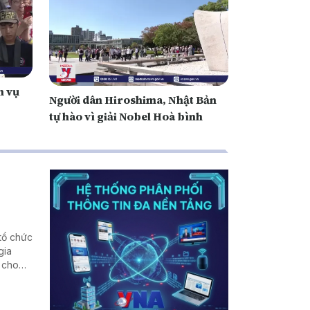
m vụ
Người dân Hiroshima, Nhật Bản
tự hào vì giải Nobel Hoà bình
tổ chức
gia
 cho
 lực