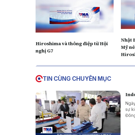
Nhật 
Hiroshima và thông điệp từ Hội
Mỹ né
nghị G7
Hiros
TIN CÙNG CHUYÊN MỤC
Indo
Ngày
sự k
Đông
khoa
cạnh