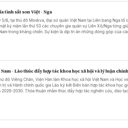
a tình sắt son Việt - Nga
 5/8, tại thủ đô Moskva, Đại sứ quán Việt Nam tại Liên bang Nga tổ 
mặt kỷ niệm lần thứ 53 các chuyên gia quân sự Liên Xô/Nga từng gi
 Nam trong kháng chiến. Sự kiện là dịp tri ân những đóng góp của cá
ên gia quân sự Liên Xô, đồng thời khẳng định tình hữu nghị truyền t
 hệ Đối tác chiến lược toàn diện Việt Nam - Liên bang Nga.
 Nam - Lào thúc đẩy hợp tác khoa học xã hội và lý luận chính
thủ đô Viêng Chăn, Viện Hàn lâm Khoa học xã hội Việt Nam và Học vi
h trị và Hành chính quốc gia Lào ký kết Biên bản hợp tác khoa học gi
 2026-2030. Thỏa thuận nhằm thúc đẩy hợp tác nghiên cứu, đào tạo
chuyên môn và chia sẻ dữ liệu, góp phần tăng cường quan hệ hợp tá
cơ quan và hai nước.