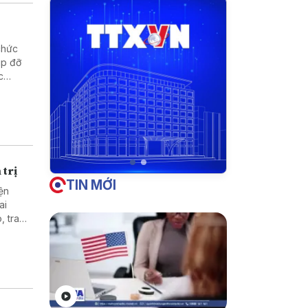
chức
úp đỡ
c
hống và
 trị
TIN MỚI
ện
ai
, trao
c giữa