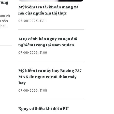
Trung
Mỹ kiểm tra tài khoản mạng xã
hội của người xin thị thực
Nam và
07-08-2026, 11:11
p sản
 hai
tạo kỹ
LHQ cảnh báo nguy cơ nạn đói
nghiêm trọng tại Nam Sudan
07-08-2026, 11:09
Mỹ kiểm tra máy bay Boeing 737
MAX do nguy cơ nứt thân máy
bay
07-08-2026, 11:08
Nguy cơ thiếu khí đốt ở EU