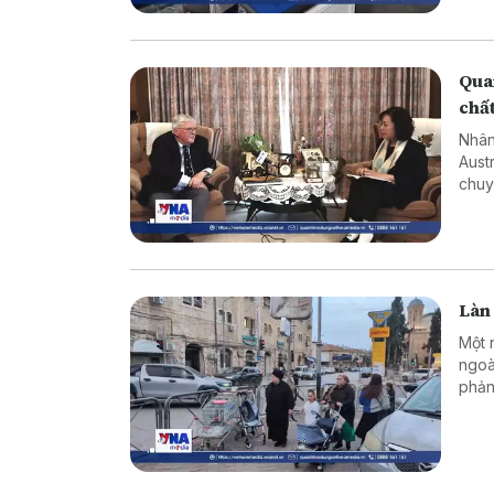
Quan
chấ
Nhân
Aust
chuy
về ý
diện
Làn 
Một 
ngoà
phản