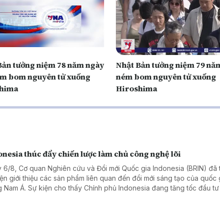
Bản tưởng niệm 78 năm ngày
Nhật Bản tưởng niệm 79 nă
m bom nguyên tử xuống
ném bom nguyên tử xuống
hima
Hiroshima
nesia thúc đẩy chiến lược làm chủ công nghệ lõi
 6/8, Cơ quan Nghiên cứu và Đổi mới Quốc gia Indonesia (BRIN) đã 
iện giới thiệu các sản phẩm liên quan đến đổi mới sáng tạo của quốc 
 Nam Á. Sự kiện cho thấy Chính phủ Indonesia đang tăng tốc đầu tư
 học, công nghệ và giáo dục, coi đây là nền tảng để nâng cao năng
 tranh quốc gia trong những thập kỷ tới.