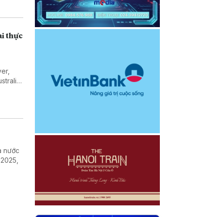
ai thực
er,
tralia,
 Toàn
ra nước
 2025,