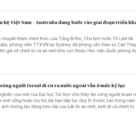
 hệ Việt Nam - Australia đang bước vào giai đoạn triển kh
t
 chuyến thăm chính thức của Tổng Bí thư, Chủ tịch nước Tô Lâm tới
ralia, phóng viên TTXVN tại Sydney đã phỏng vấn Giáo sư Carl Thay
ên gia về chính trị và an ninh khu vực thuộc Học viện Quốc phòng Aus
 nghĩa chuyến thăm, cũng như triển vọng quan hệ Đối tác Chiến lược
 giữa hai nước.
sóng người Israel di cư ra nước ngoài vẫn ở mức kỷ lục
nghiên cứu mới của Đại học Tel Aviv cho thấy làn sóng người Israel 
i sinh sống hoặc lưu trú dài hạn tiếp tục duy trì ở mức cao trong năm
 ánh những tác động kéo dài của bất ổn an ninh, kinh tế và chính trị.