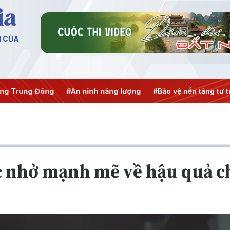
N CỦA
g Trung Đông
#An ninh năng lượng
#Bảo vệ nền tảng tư t
c nhở mạnh mẽ về hậu quả c