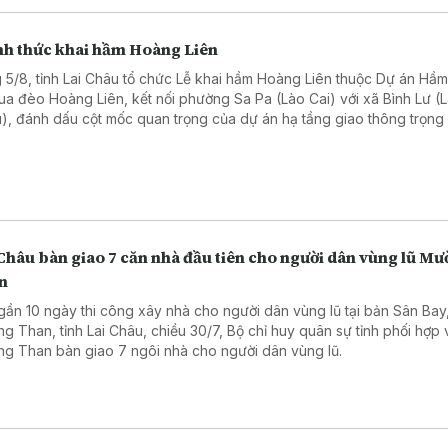
nh thức khai hầm Hoàng Liên
 5/8, tỉnh Lai Châu tổ chức Lễ khai hầm Hoàng Liên thuộc Dự án Hầ
ua đèo Hoàng Liên, kết nối phường Sa Pa (Lào Cai) với xã Bình Lư (L
), đánh dấu cột mốc quan trọng của dự án hạ tầng giao thông trọng
vực Tây Bắc.
Châu bàn giao 7 căn nhà đầu tiên cho người dân vùng lũ M
n
gần 10 ngày thi công xây nhà cho người dân vùng lũ tại bản Sân Bay
g Than, tỉnh Lai Châu, chiều 30/7, Bộ chỉ huy quân sự tỉnh phối hợp 
g Than bàn giao 7 ngôi nhà cho người dân vùng lũ.