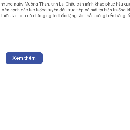
 những ngày Mường Than, tỉnh Lai Châu oằn mình khắc phục hậu quả
, bên cạnh các lực lượng tuyến đầu trực tiếp có mặt tại hiện trường 
 thiên tai, còn có những người thầm lặng, âm thầm cống hiến bằng tấ
h nhiệm và tấm lòng của mình. Đó là cán bộ, công chức, viên chức, c
iáo, thanh niên, tình nguyện viên cùng đông đảo nhân dân trong và 
Xem thêm