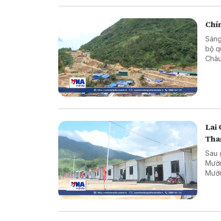
Chí
Sáng
bộ q
Châu
khu 
Lai 
Tha
Sau 
Mườn
Mườn