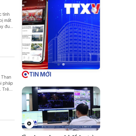
 tỉnh
bị mất
ạy đua
n nhà
hành để
TIN MỚI
g Than
ải pháp
. Trên
ấn đấu
ng với
theo
 kịp