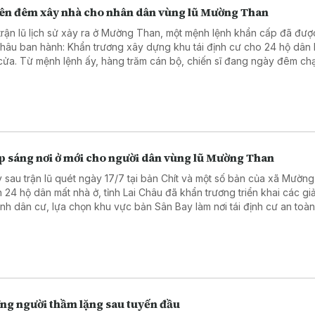
ên đêm xây nhà cho nhân dân vùng lũ Mường Than
trận lũ lịch sử xảy ra ở Mường Than, một mệnh lệnh khẩn cấp đã được
Châu ban hành: Khẩn trương xây dựng khu tái định cư cho 24 hộ dân 
cửa. Từ mệnh lệnh ấy, hàng trăm cán bộ, chiến sĩ đang ngày đêm ch
thời gian để dựng lên những mái ấm mới. Đến thời điểm này, những că
tiên đã dần thành hình, các hộ dân mong chờ công trình sớm hoàn t
ược an cư, ổn định cuộc sống.
p sáng nơi ở mới cho người dân vùng lũ Mường Than
 sau trận lũ quét ngày 17/7 tại bản Chít và một số bản của xã Mườn
n 24 hộ dân mất nhà ở, tỉnh Lai Châu đã khẩn trương triển khai các gi
ịnh dân cư, lựa chọn khu vực bản Sân Bay làm nơi tái định cư an toàn
 trường, lực lượng Quân đội và dân quân đang dồn lực thi công, ph
 thành 24 căn nhà trước ngày 30/8 để sớm đưa người dân vào ở. Cù
Điện lực Than Uyên chủ động phối hợp, triển khai cấp điện đồng bộ 
 độ xây dựng, bảo đảm mỗi căn nhà khi hoàn thiện đều được cấp điện
ng người thầm lặng sau tuyến đầu