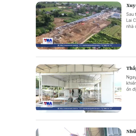
Xuy
Sau 
Lai 
nhà 
với 
đầu 
họ đ
Thắ
Ngay
khiế
ổn đ
công
hoàn
đó, 
tiến
thời.
Nhữ