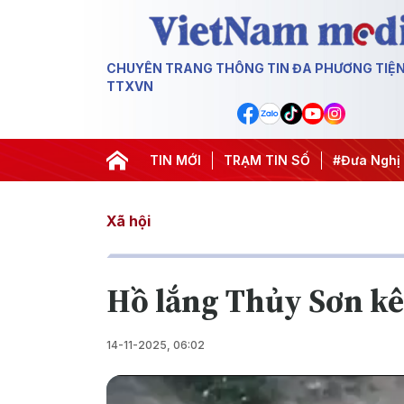
CHUYÊN TRANG THÔNG TIN ĐA PHƯƠNG TIỆ
TTXVN
TIN MỚI
#Hội nghị Trung ương 3
TRẠM TIN SỐ
#Đưa Nghị 
Xã hội
Hồ lắng Thủy Sơn kê
14-11-2025, 06:02