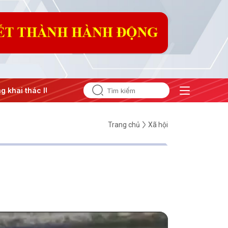
g khai thác IUU
#Căng thẳng Trung Đông
#An ninh năng 
Trang chủ
Xã hội