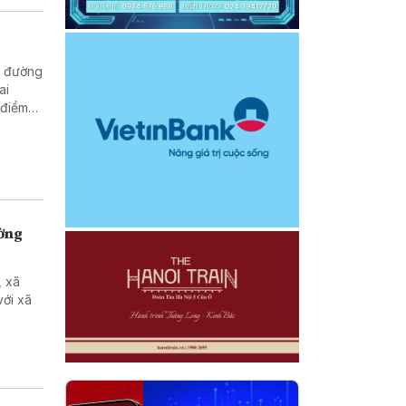
m đường
ai
 điểm
ường
, xã
với xã