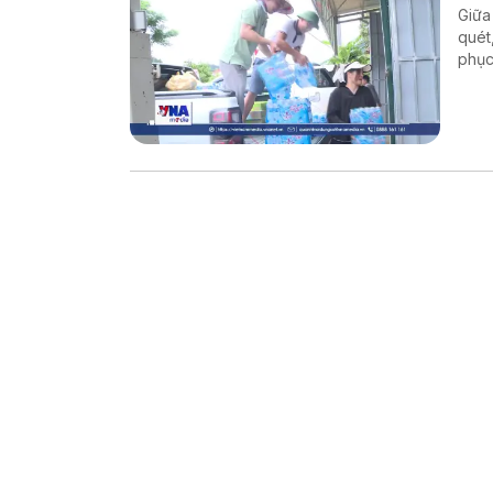
Giữa
quét
phục
trác
cô g
xã.