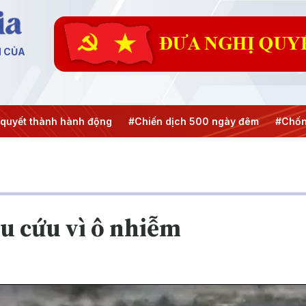
N CỦA
quyết thành hành động
#Chiến dịch 500 ngày đêm
#Chốn
u cứu vì ô nhiễm