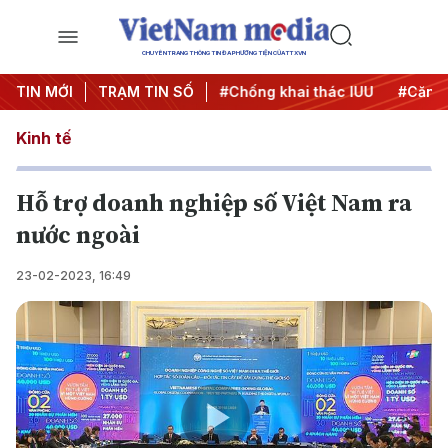
CHUYÊN TRANG THÔNG TIN ĐA PHƯƠNG TIỆN CỦA TTXVN
#Chiến dịch 500 ngày đêm
TIN MỚI
TRẠM TIN SỐ
#Chống khai thác IUU
#Căng t
Kinh tế
Hỗ trợ doanh nghiệp số Việt Nam ra
nước ngoài
23-02-2023, 16:49