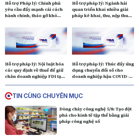
Hỗ trợ Pháp lý: Chính phủ
Hỗ trợ pháp lý: Ngành hải
yêu cầu đẩy mạnh cải cách
quan triển khai nhiều giải
hành chính, tháo gỡ khó
pháp kê khai, thu, nộp thuế
khăn cho doanh nghiệp
tạo điều kiện cho doanh
nghiệp XNK phục hồi
Hỗ trợ pháp lý: Nội luật hóa
Hỗ trợ pháp lý: Thúc đẩy ứng
các quy định về thuế để giữ
dụng chuyển đổi số cho
chân doanh nghiệp FDI tạo
doanh nghiệp hậu COVID-19
sức bật cho tăng trưởng kinh
thực thi theo Nghị quyết 58
tế sau COVID-19
của Chính phủ
TIN CÙNG CHUYÊN MỤC
Dòng chảy công nghệ 5/8: Tạo đột
phá cho kinh tế tập thể bằng giải
pháp công nghệ số