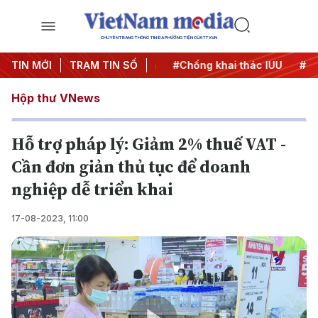
CHUYÊN TRANG THÔNG TIN ĐA PHƯƠNG TIỆN CỦA TTXVN
#Chiến dịch 500 ngày đêm
TIN MỚI
TRẠM TIN SỐ
#Chống khai thác IUU
#Căng
Hộp thư VNews
Hỗ trợ pháp lý: Giảm 2% thuế VAT -
Cần đơn giản thủ tục để doanh
nghiệp dễ triển khai
17-08-2023, 11:00