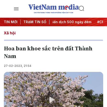
CHUYÊN TRANG THÔNG TIN ĐA PHƯƠNG TIỆN CỦA TTXVN
hành hành động
TIN MỚI
TRẠM TIN SỐ
#Chiến dịch 500 ngày đêm
#Chống khai t
Xã hội
Hoa ban khoe sắc trên đất Thành
Nam
27-02-2023, 21:54