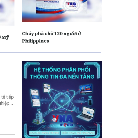
Cháy phà chở 120 người ở
ở Mỹ
Philippines
tế tiếp
ghiệp
ất thế