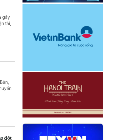
a gây
n tải,
 Bản,
chuyến
g đột