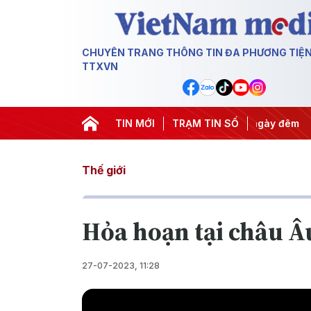
CHUYÊN TRANG THÔNG TIN ĐA PHƯƠNG TIỆ
TTXVN
uyết thành hành động
TIN MỚI
#Chiến dịch 500 ngày đêm
TRẠM TIN SỐ
#Chống 
Thế giới
Hỏa hoạn tại châu Â
27-07-2023, 11:28