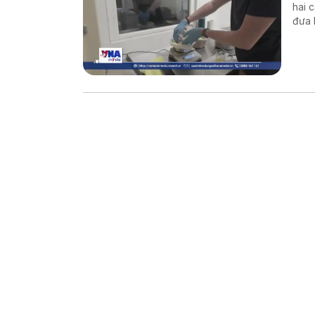
hai 
đưa 
thế 
Đất.