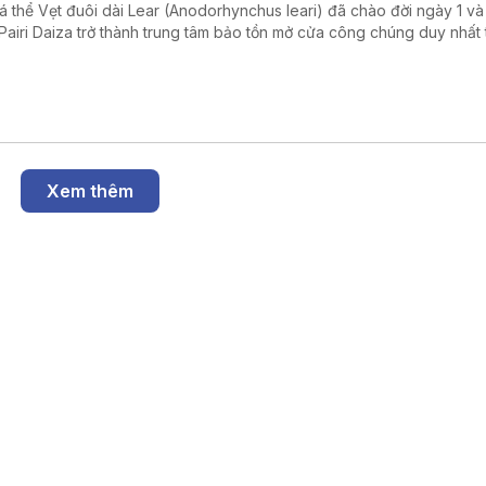
cá thể Vẹt đuôi dài Lear (Anodorhynchus leari) đã chào đời ngày 1 và 
Pairi Daiza trở thành trung tâm bảo tồn mở cửa công chúng duy nhất 
giới nhân giống thành công cả ba loài vẹt đuôi dài xanh còn tồn tại trê
Xem thêm