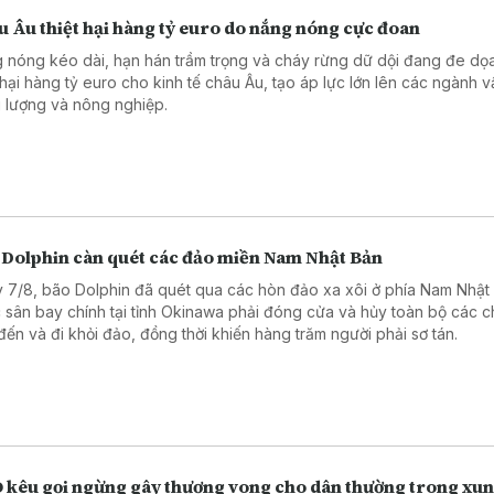
 Âu thiệt hại hàng tỷ euro do nắng nóng cực đoan
 nóng kéo dài, hạn hán trầm trọng và cháy rừng dữ dội đang đe dọ
t hại hàng tỷ euro cho kinh tế châu Âu, tạo áp lực lớn lên các ngành vậ
 lượng và nông nghiệp.
 Dolphin càn quét các đảo miền Nam Nhật Bản
 7/8, bão Dolphin đã quét qua các hòn đảo xa xôi ở phía Nam Nhật
 sân bay chính tại tỉnh Okinawa phải đóng cửa và hủy toàn bộ các 
đến và đi khỏi đảo, đồng thời khiến hàng trăm người phải sơ tán.
 kêu gọi ngừng gây thương vong cho dân thường trong xun