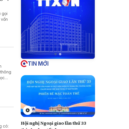
 gọi
 vốn
TIN MỚI
h
 thông
học
rường
Hội nghị Ngoại giao lần thứ 33
g có: