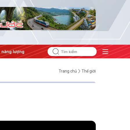
ợng
#Bảo vệ nền tảng tư tưởng của Đảng
Trang chủ
Thế giới