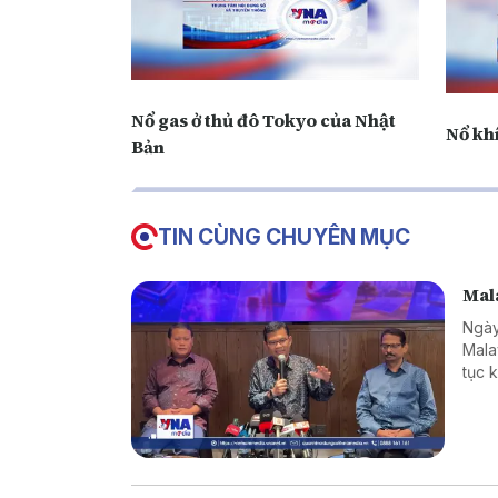
Nổ gas ở thủ đô Tokyo của Nhật
Nổ khí
Bản
TIN CÙNG CHUYÊN MỤC
Mala
Ngày
Mala
tục 
hàng
giới