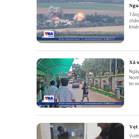
Nga
Tổng
chấm
khiế
Xả s
Ngày
Nont
tin 
sinh
hợp 
Vẹt 
Vườn