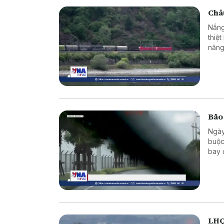
Châu
Nắng
thiệ
năng
Bão
Ngày
buộc
bay 
LHQ