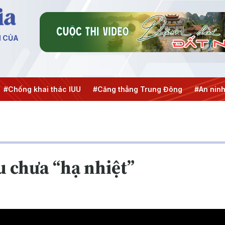
N CỦA
khai thác IUU
#Căng thẳng Trung Đông
#An ninh năng lư
u chưa “hạ nhiệt”