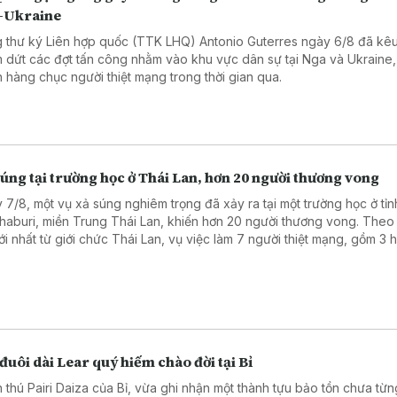
-Ukraine
 thư ký Liên hợp quốc (TTK LHQ) Antonio Guterres ngày 6/8 đã kêu
 dứt các đợt tấn công nhằm vào khu vực dân sự tại Nga và Ukraine,
n hàng chục người thiệt mạng trong thời gian qua.
úng tại trường học ở Thái Lan, hơn 20 người thương vong
 7/8, một vụ xả súng nghiêm trọng đã xảy ra tại một trường học ở tỉn
haburi, miền Trung Thái Lan, khiến hơn 20 người thương vong. Theo
mới nhất từ giới chức Thái Lan, vụ việc làm 7 người thiệt mạng, gồm 3 
, 3 giáo viên và nghi phạm, cùng 15 người bị thương, trong đó có 2 t
nguy kịch.
đuôi dài Lear quý hiếm chào đời tại Bỉ
 thú Pairi Daiza của Bỉ, vừa ghi nhận một thành tựu bảo tồn chưa từn