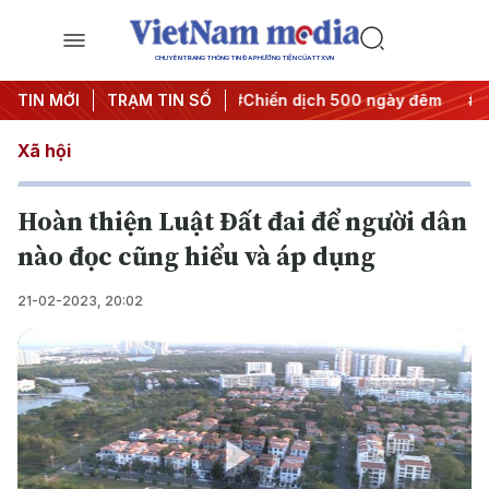
CHUYÊN TRANG THÔNG TIN ĐA PHƯƠNG TIỆN CỦA TTXVN
ết thành hành động
TIN MỚI
TRẠM TIN SỐ
#Chiến dịch 500 ngày đêm
#Chống k
Xã hội
Hoàn thiện Luật Đất đai để người dân
nào đọc cũng hiểu và áp dụng
21-02-2023, 20:02