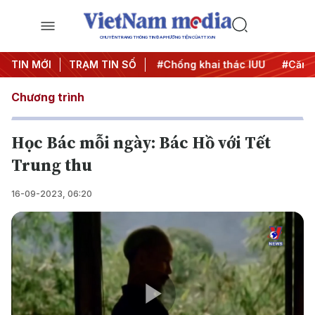
CHUYÊN TRANG THÔNG TIN ĐA PHƯƠNG TIỆN CỦA TTXVN
#Chiến dịch 500 ngày đêm
TIN MỚI
TRẠM TIN SỐ
#Chống khai thác IUU
#Căng 
Chương trình
Học Bác mỗi ngày: Bác Hồ với Tết
Trung thu
16-09-2023, 06:20