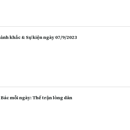
 hàng, chứng khoán. Càng ngày người dân càng lựa chọn việc gửi t
 hàng thay vì giữ tiền mặt hoặc bỏ tiền vào đầu tư nhiều hôn, và điề
 vô tình làm tăng lên các hoạt động lừa đảo.
Khoảnh khắc & Sự kiện ngày 07/9/2023
 Bác mỗi ngày: Thế trận lòng dân