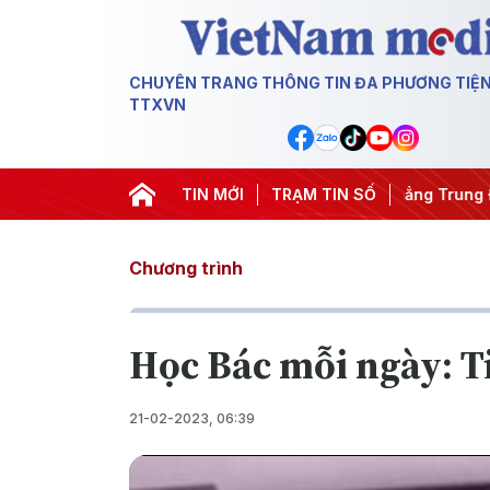
CHUYÊN TRANG THÔNG TIN ĐA PHƯƠNG TIỆ
TTXVN
đêm
#Chống khai thác IUU
TIN MỚI
#Căng thẳng Trung Đông
TRẠM TIN SỐ
#An
Chương trình
Học Bác mỗi ngày: Ti
21-02-2023, 06:39