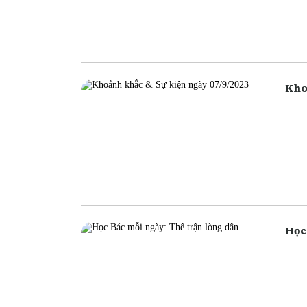
ngân
ngân
cũng
Học