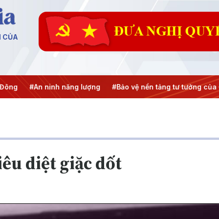
N CỦA
 ninh năng lượng
#Bảo vệ nền tảng tư tưởng của Đảng
#Hộ
êu diệt giặc dốt