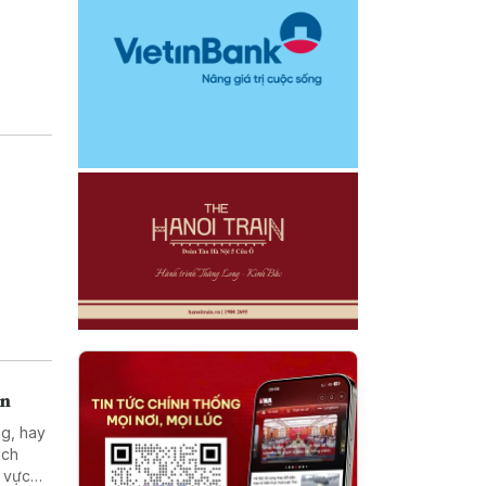
án
ng, hay
ách
h vực