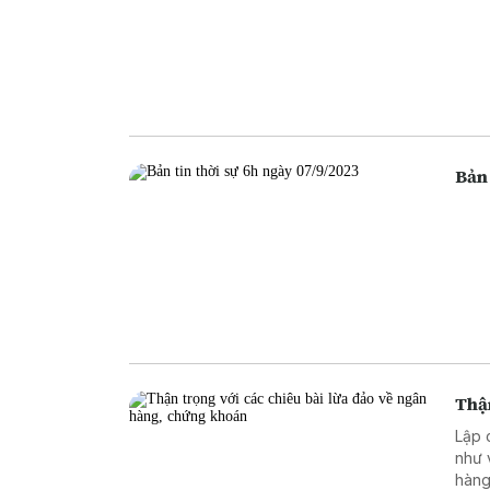
Bản 
Thận
Lập 
như 
hàng