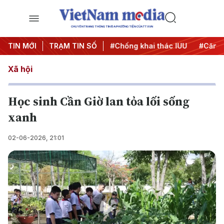
CHUYÊN TRANG THÔNG TIN ĐA PHƯƠNG TIỆN CỦA TTXVN
#Chiến dịch 500 ngày đêm
TIN MỚI
TRẠM TIN SỐ
#Chống khai thác IUU
#Căng 
Xã hội
Học sinh Cần Giờ lan tỏa lối sống
xanh
02-06-2026, 21:01