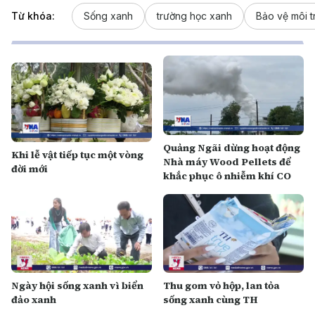
Từ khóa:
Sống xanh
trường học xanh
Bảo vệ môi 
Quảng Ngãi dừng hoạt động
Khi lễ vật tiếp tục một vòng
Nhà máy Wood Pellets để
đời mới
khắc phục ô nhiễm khí CO
Ngày hội sống xanh vì biển
Thu gom vỏ hộp, lan tỏa
đảo xanh
sống xanh cùng TH