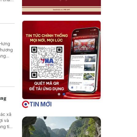
(Hưng
 Thương
ăng
u hút
n địa
ùng
TIN MỚI
các xã
ợi và
ng tích