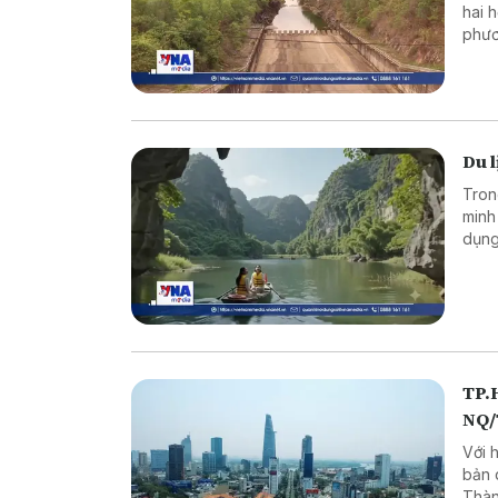
hai 
phươ
trìn
Du l
Tron
minh
dụng
và m
TP.H
NQ
Với 
bản 
Thàn