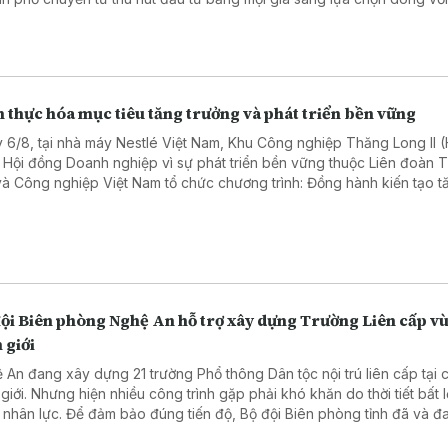
g cao, hướng tới phát triển xanh, số và bền vững.
 thực hóa mục tiêu tăng trưởng và phát triển bền vững
 6/8, tại nhà máy Nestlé Việt Nam, Khu Công nghiệp Thăng Long II 
 Hội đồng Doanh nghiệp vì sự phát triển bền vững thuộc Liên đoàn
và Công nghiệp Việt Nam tổ chức chương trình: Đồng hành kiến tạo t
ng bền vững: Doanh nghiệp – Địa phương – Quốc gia. Chương trình th
ham gia của hơn 50 đại biểu, diễn giả đến từ các cơ quan chính quyề
ng, doanh nghiệp trong và ngoài tỉnh Hưng Yên.
đội Biên phòng Nghệ An hỗ trợ xây dựng Trường Liên cấp v
 giới
 An đang xây dựng 21 trường Phổ thông Dân tộc nội trú liên cấp tại 
 giới. Nhưng hiện nhiều công trình gặp phải khó khăn do thời tiết bất l
u nhân lực. Để đảm bảo đúng tiến độ, Bộ đội Biên phòng tỉnh đã và đa
hỗ trợ bằng các hành động thiết thực.