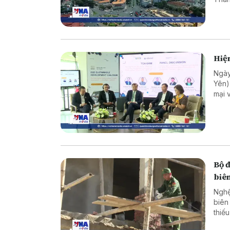
lượn
Hiện
Ngày
Yên)
mại 
trưở
sự t
phươ
Bộ 
biên
Nghệ
biên
thiế
cực 