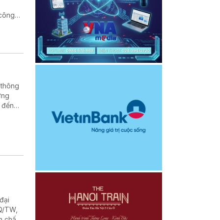
 công
 thông
ứng
 đến
đại
NQ/TW,
n chất