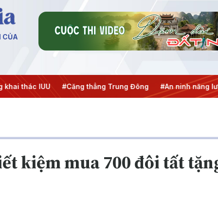
N CỦA
i thác IUU
#Căng thẳng Trung Đông
#An ninh năng lượng
iết kiệm mua 700 đôi tất tặ