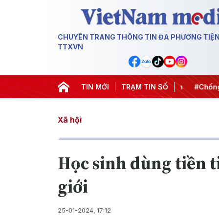
CHUYÊN TRANG THÔNG TIN ĐA PHƯƠNG TIỆ
TTXVN
t thành hành động
#Chiến dịch 500 ngày đêm
TIN MỚI
TRẠM TIN SỐ
#Chống kha
Xã hội
Học sinh dùng tiền t
giới
25-01-2024, 17:12