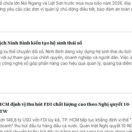
hồ chứa lớn Núi Ngang và Liệt Sơn trước mùa mưa bão năm 2026. Địa
ng yêu cầu các đơn vị quản lý chủ động điều tiết, bảo đảm an toàn
h và ứng phó hiệu quả với các tình huống mưa lũ.
ịch Ninh Bình kiến tạo hệ sinh thái số
g xu thế chuyển đổi số, Ninh Bình đang xây dựng hệ sinh thái du lịch
 với sự tham gia của chính quyền, doanh nghiệp và người dân. Việc 
 công nghệ số góp phần nâng cao hiệu quả quản lý, quảng bá điểm
ang đến trải nghiệm thuận tiện hơn cho du khách.
CM định vị thu hút FDI chất lượng cao theo Nghị quyết 10-
/TW
hơn 146,8 tỷ USD vốn FDI lũy kế, TP. HCM tiếp tục khẳng định vị thế "
doanh" thu hút đầu tư hàng đầu cả nước. Quán triệt Nghị quyết 10-
h phố chuyển từ thu hút đầu tư bằng mọi giá sang lựa chọn dòng vố