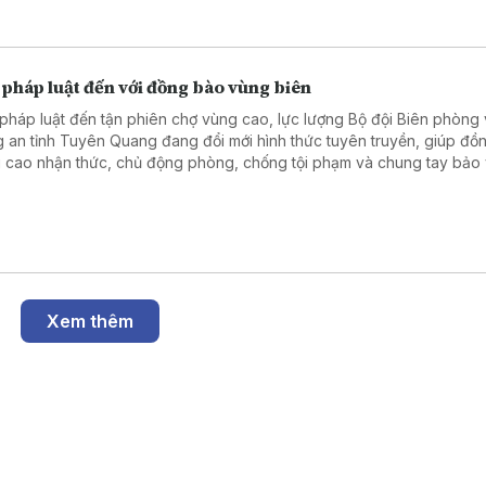
 pháp luật đến với đồng bào vùng biên
pháp luật đến tận phiên chợ vùng cao, lực lượng Bộ đội Biên phòng
 an tỉnh Tuyên Quang đang đổi mới hình thức tuyên truyền, giúp đồ
 cao nhận thức, chủ động phòng, chống tội phạm và chung tay bảo
 chắc an ninh, trật tự khu vực biên giới.
Xem thêm