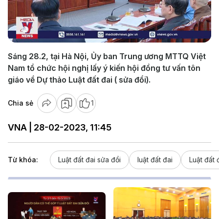
Play
Video
Sáng 28.2, tại Hà Nội, Ủy ban Trung ương MTTQ Việt
Nam tổ chức hội nghị lấy ý kiến hội đồng tư vấn tôn
giáo về Dự thảo Luật đất đai ( sửa đổi).
Chia sẻ
1
VNA | 28-02-2023, 11:45
Từ khóa:
Luật đất đai sửa đổi
luật đất đai
Luật đất 