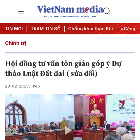
CHUYÊN TRANG THÔNG TIN ĐA PHƯƠNG TIỆN CỦA TTXVN
 dịch 500 ngày đêm
TIN MỚI
TRẠM TIN SỐ
#Chống khai thác IUU
#Căng thẳng T
Chính trị
Hội đồng tư vấn tôn giáo góp ý Dự
thảo Luật Đất đai ( sửa đổi)
28-02-2023, 11:45