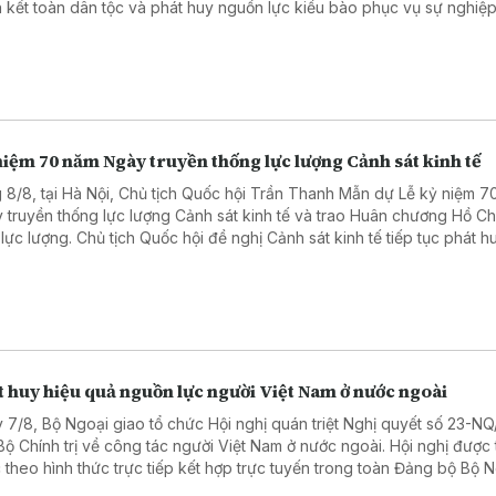
 kết toàn dân tộc và phát huy nguồn lực kiều bào phục vụ sự nghiệ
, bảo vệ Tổ quốc.
iệm 70 năm Ngày truyền thống lực lượng Cảnh sát kinh tế
 8/8, tại Hà Nội, Chủ tịch Quốc hội Trần Thanh Mẫn dự Lễ kỷ niệm 7
 truyền thống lực lượng Cảnh sát kinh tế và trao Huân chương Hồ Ch
 lực lượng. Chủ tịch Quốc hội đề nghị Cảnh sát kinh tế tiếp tục phát h
nòng cốt trong phòng, chống tham nhũng, lãng phí, tiêu cực, tội phạm
uôn lậu.
 huy hiệu quả nguồn lực người Việt Nam ở nước ngoài
 7/8, Bộ Ngoại giao tổ chức Hội nghị quán triệt Nghị quyết số 23-N
Bộ Chính trị về công tác người Việt Nam ở nước ngoài. Hội nghị được 
 theo hình thức trực tiếp kết hợp trực tuyến trong toàn Đảng bộ Bộ 
.