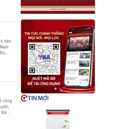
rò tiên
t Nam
 Bộ
TIN MỚI
về công
uyền,
 địa