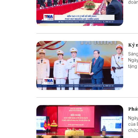
đoàn
dựng
Kỷ n
Sáng
Ngày
tặng
trò 
và b
Phát
Ngày
của 
chức
giao