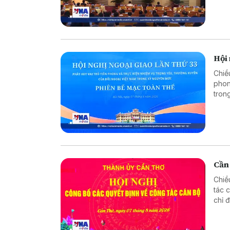
Hội 
Chiề
phon
tron
trưở
Cần
Chiề
tác 
chỉ 
phươ