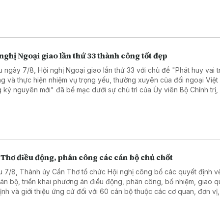
nghị Ngoại giao lần thứ 33 thành công tốt đẹp
u ngày 7/8, Hội nghị Ngoại giao lần thứ 33 với chủ đề "Phát huy vai t
g và thực hiện nhiệm vụ trọng yếu, thường xuyên của đối ngoại Việ
g kỷ nguyên mới" đã bế mạc dưới sự chủ trì của Ủy viên Bộ Chính trị,
ng Bộ Ngoại giao Lê Hoài Trung.
 Thơ điều động, phân công các cán bộ chủ chốt
u 7/8, Thành ủy Cần Thơ tổ chức Hội nghị công bố các quyết định 
cán bộ, triển khai phương án điều động, phân công, bổ nhiệm, giao q
định và giới thiệu ứng cử đối với 60 cán bộ thuộc các cơ quan, đơn vị,
ng của thành phố.