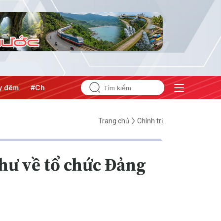
#Chống khai thác IUU
#Căng thẳng Trung Đông
#An ninh 
Trang chủ
Chính trị
thư về tổ chức Đảng