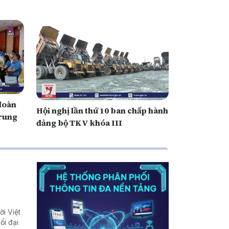
đoàn
Hội nghị lần thứ 10 ban chấp hành
Trung
đảng bộ TKV khóa III
i Việt
ối đại