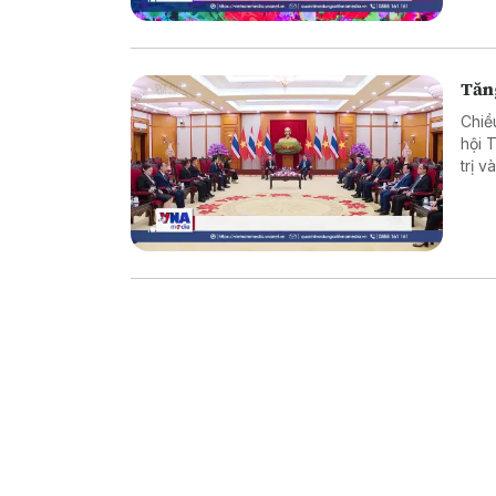
Tăng
Chiề
hội 
trị 
song