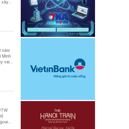
p xây
0 năm
í Minh
uy vai
 kinh tế
Q/TW
tổ
Ngoại