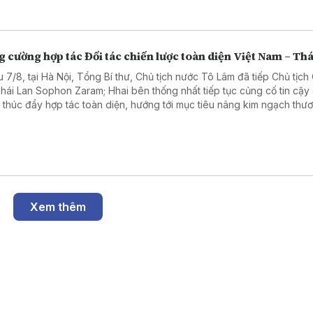
 cường hợp tác Đối tác chiến lược toàn diện Việt Nam – Thá
u 7/8, tại Hà Nội, Tổng Bí thư, Chủ tịch nước Tô Lâm đã tiếp Chủ tịc
Thái Lan Sophon Zaram; Hhai bên thống nhất tiếp tục củng cố tin cậy
và thúc đẩy hợp tác toàn diện, hướng tới mục tiêu nâng kim ngạch thư
 phương lên 25 tỷ USD.
Xem thêm