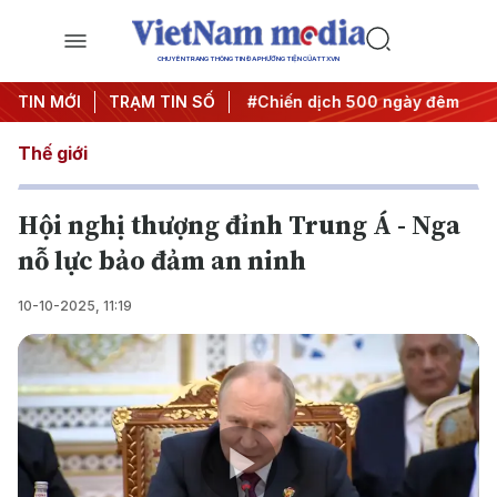
CHUYÊN TRANG THÔNG TIN ĐA PHƯƠNG TIỆN CỦA TTXVN
ghị quyết thành hành động
TIN MỚI
TRẠM TIN SỐ
#Chiến dịch 500 ngày đêm
#
Thế giới
Hội nghị thượng đỉnh Trung Á - Nga
nỗ lực bảo đảm an ninh
10-10-2025, 11:19