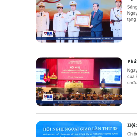
Sáng
Ngày
tặng
trò 
và b
Phát
Ngày
của 
chức
giao
Hội 
Chiề