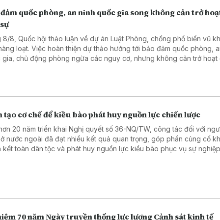
 đảm quốc phòng, an ninh quốc gia song không cản trở hoạ
 sự
 8/8, Quốc hội thảo luận về dự án Luật Phòng, chống phổ biến vũ kh
 hàng loạt. Việc hoàn thiện dự thảo hướng tới bảo đảm quốc phòng, a
 gia, chủ động phòng ngừa các nguy cơ, nhưng không cản trở hoạt
sự, sản xuất, kinh doanh và đổi mới sáng tạo hợp pháp.
 tạo cơ chế để kiều bào phát huy nguồn lực chiến lược
hơn 20 năm triển khai Nghị quyết số 36-NQ/TW, công tác đối với ngườ
ở nước ngoài đã đạt nhiều kết quả quan trọng, góp phần củng cố kh
 kết toàn dân tộc và phát huy nguồn lực kiều bào phục vụ sự nghiệ
, bảo vệ Tổ quốc.
iệm 70 năm Ngày truyền thống lực lượng Cảnh sát kinh tế