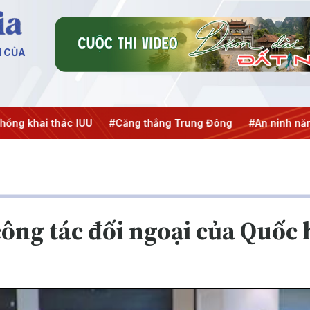
N CỦA
ai thác IUU
#Căng thẳng Trung Đông
#An ninh năng lượn
công tác đối ngoại của Quốc 