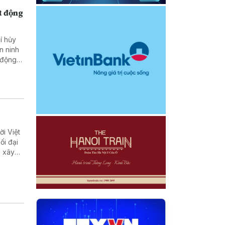
t động
í hủy
n ninh
 động
i Việt
ối đại
p xây