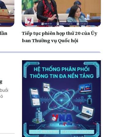
 lần
Tiếp tục phiên họp thứ 20 của Ủy
ban Thường vụ Quốc hội
ng
buổi
hó