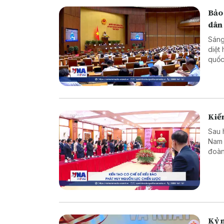
Bảo
dân
Sáng
diệt
quốc
dân 
Kiến
Sau 
Nam 
đoàn
dựng
Kỷ n