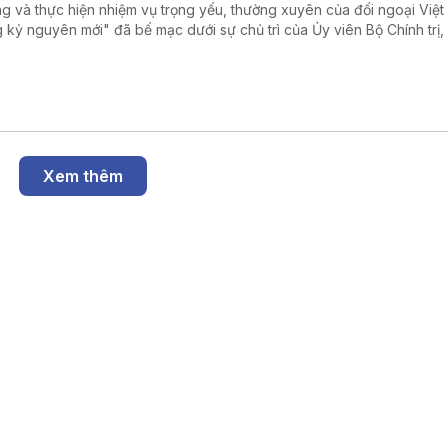
g và thực hiện nhiệm vụ trọng yếu, thường xuyên của đối ngoại Việ
g kỷ nguyên mới" đã bế mạc dưới sự chủ trì của Ủy viên Bộ Chính trị,
ng Bộ Ngoại giao Lê Hoài Trung.
Xem thêm