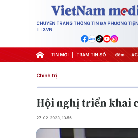
CHUYÊN TRANG THÔNG TIN ĐA PHƯƠNG TIỆ
TTXVN
ết thành hành động
#Chiến dịch 500 ngày đêm
TIN MỚI
TRẠM TIN SỐ
#Chống kh
Chính trị
Hội nghị triển khai 
27-02-2023, 13:56