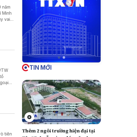
0 năm
í Minh
uy vai
 kinh tế
TIN MỚI
Q/TW
tổ
Ngoại
Thêm 2 ngôi trường hiện đại tại
rò tiên