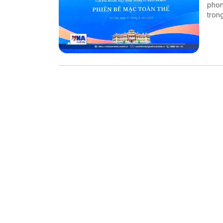
phon
tron
trưở