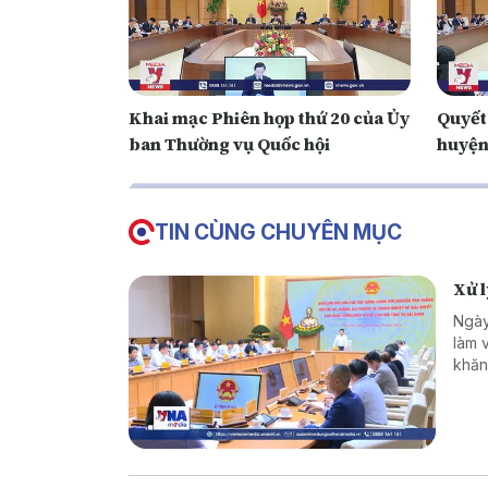
Khai mạc Phiên họp thứ 20 của Ủy
Quyết 
ban Thường vụ Quốc hội
huyện
TIN CÙNG CHUYÊN MỤC
Xử 
Ngày
làm 
khăn