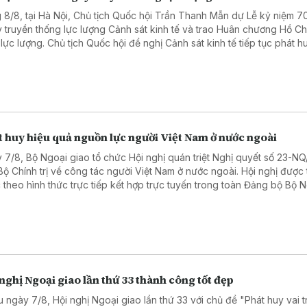
 8/8, tại Hà Nội, Chủ tịch Quốc hội Trần Thanh Mẫn dự Lễ kỷ niệm 7
 truyền thống lực lượng Cảnh sát kinh tế và trao Huân chương Hồ Ch
 lực lượng. Chủ tịch Quốc hội đề nghị Cảnh sát kinh tế tiếp tục phát h
nòng cốt trong phòng, chống tham nhũng, lãng phí, tiêu cực, tội phạm
uôn lậu.
 huy hiệu quả nguồn lực người Việt Nam ở nước ngoài
 7/8, Bộ Ngoại giao tổ chức Hội nghị quán triệt Nghị quyết số 23-N
Bộ Chính trị về công tác người Việt Nam ở nước ngoài. Hội nghị được 
 theo hình thức trực tiếp kết hợp trực tuyến trong toàn Đảng bộ Bộ 
.
nghị Ngoại giao lần thứ 33 thành công tốt đẹp
u ngày 7/8, Hội nghị Ngoại giao lần thứ 33 với chủ đề "Phát huy vai t