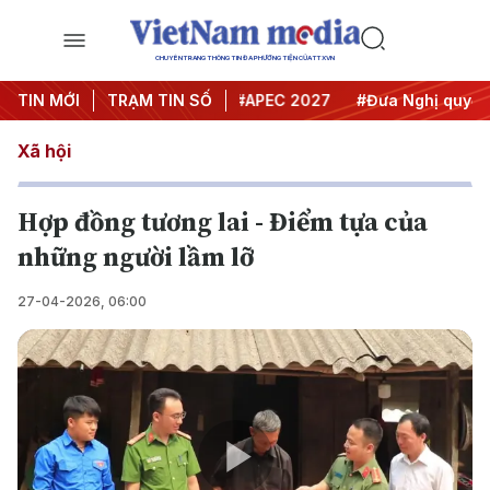
CHUYÊN TRANG THÔNG TIN ĐA PHƯƠNG TIỆN CỦA TTXVN
#Hội nghị Trung ương 3
TIN MỚI
TRẠM TIN SỐ
#APEC 2027
#Đưa Nghị quyết th
Xã hội
Hợp đồng tương lai - Điểm tựa của
những người lầm lỡ
27-04-2026, 06:00