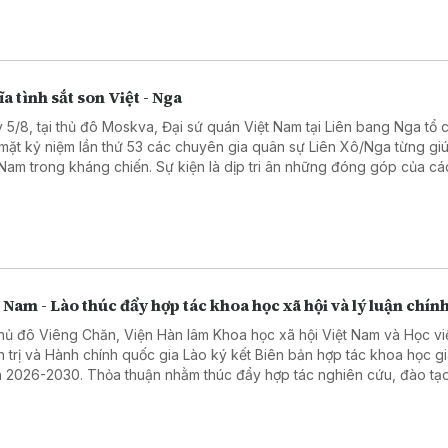
a tình sắt son Việt - Nga
 5/8, tại thủ đô Moskva, Đại sứ quán Việt Nam tại Liên bang Nga tổ 
mặt kỷ niệm lần thứ 53 các chuyên gia quân sự Liên Xô/Nga từng gi
 Nam trong kháng chiến. Sự kiện là dịp tri ân những đóng góp của cá
ên gia quân sự Liên Xô, đồng thời khẳng định tình hữu nghị truyền t
 hệ Đối tác chiến lược toàn diện Việt Nam - Liên bang Nga.
 Nam - Lào thúc đẩy hợp tác khoa học xã hội và lý luận chính
thủ đô Viêng Chăn, Viện Hàn lâm Khoa học xã hội Việt Nam và Học vi
h trị và Hành chính quốc gia Lào ký kết Biên bản hợp tác khoa học gi
 2026-2030. Thỏa thuận nhằm thúc đẩy hợp tác nghiên cứu, đào tạo
chuyên môn và chia sẻ dữ liệu, góp phần tăng cường quan hệ hợp tá
cơ quan và hai nước.