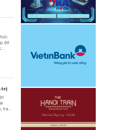
chức
úp đỡ
c
hống và
 trị
ện
ai
, trao
c giữa