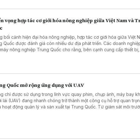
n vọng hợp tác cơ giới hóa nông nghiệp giữa Việt Nam và 
c
g bối cảnh hiện đại hóa nông nghiệp, hợp tác cơ giới hóa giữa Việt 
g Quốc được đánh giá còn nhiều dư địa phát triển. Các doanh nghiệ
 máy nông nghiệp Trung Quốc cho rằng, bên cạnh cung cấp thiết bị,
có nhiều cơ hội mở rộng hợp tác trong chuyển giao công nghệ, đào 
 và phát triển dịch vụ hỗ trợ.
ng Quốc mở rộng ứng dụng với UAV
g chỉ được sử dụng trong lĩnh vực quay phim, chụp ảnh, máy bay k
i lái (UAV) đang nhanh chóng trở thành một công cụ hỗ trợ quan trọn
u hoạt động quản lý và sản xuất tại Trung Quốc. Từ giám sát môi trư
 tra cơ sở hạ tầng, tuần tra khu vực rộng lớn đến hỗ trợ xử lý tình huố
 cấp, công nghệ UAV đang mở ra phương thức quản lý mới, dựa trên
iữa thiết bị bay, dữ liệu số và trí tuệ nhân tạo.