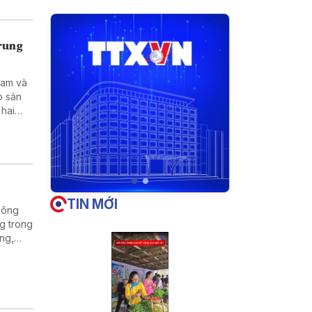
Trung
Nam và
p sản
 hai
tạo kỹ
TIN MỚI
hông
g trong
ờng,
ng
 sự kết