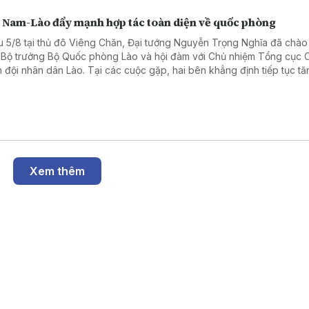
t Nam-Lào đẩy mạnh hợp tác toàn diện về quốc phòng
u 5/8 tại thủ đô Viêng Chăn, Đại tướng Nguyễn Trọng Nghĩa đã chào
 Bộ trưởng Bộ Quốc phòng Lào và hội đàm với Chủ nhiệm Tổng cục Ch
 đội nhân dân Lào. Tại các cuộc gặp, hai bên khẳng định tiếp tục tă
g hợp tác toàn diện về quốc phòng, góp phần củng cố quan hệ đặc 
 Nam - Lào trong giai đoạn mới.
Xem thêm