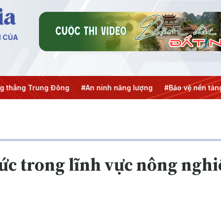
N CỦA
ng Trung Đông
#An ninh năng lượng
#Bảo vệ nền tảng tư 
ức trong lĩnh vực nông nghi