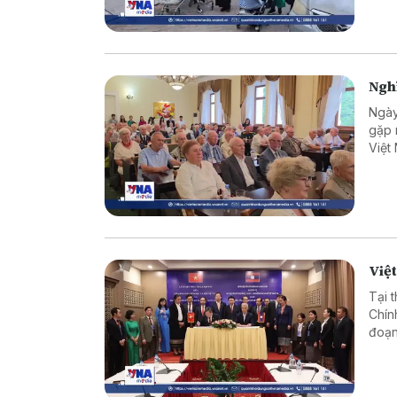
Nghĩ
Ngày
gặp 
Việt
chuy
quan
Việt
Tại 
Chín
đoạn
đổi 
hai 