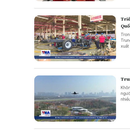
Triể
Quố
Tron
Trun
xuất
bên 
thuật
Tru
Khôn
ngườ
nhiề
kiểm
khẩn
hợp g