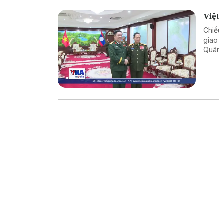
Việ
Chiề
giao
Quân
cườn
Việt