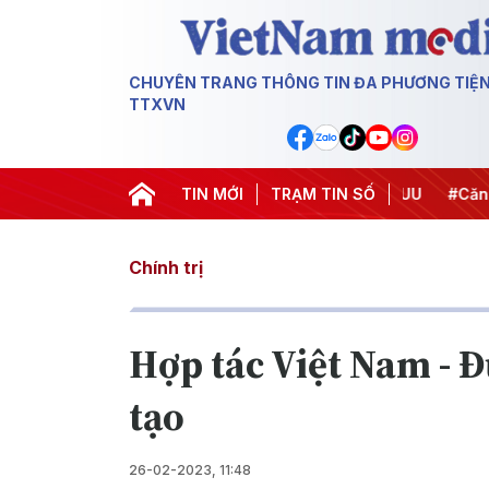
CHUYÊN TRANG THÔNG TIN ĐA PHƯƠNG TIỆ
TTXVN
hiến dịch 500 ngày đêm
TIN MỚI
#Chống khai thác IUU
TRẠM TIN SỐ
#Căng thẳ
Chính trị
Hợp tác Việt Nam - Đ
tạo
26-02-2023, 11:48