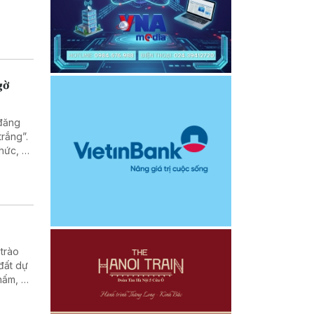
gờ
đăng
rắng”.
hức, cá
iếp tục
 trào
đất dự
nấm, có