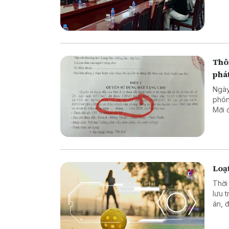
Thôn
phá
Ngày
phón
Mới 
nhân
thôn
Loạ
Thời
lưu 
án, 
dấu 