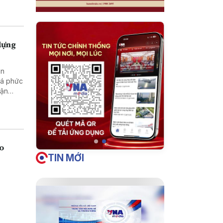
dựng
ấn
há phức
uận
ao
TIN MỚI