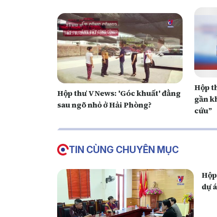
Hộp t
Hộp thư VNews: 'Góc khuất' đằng
gần kh
sau ngõ nhỏ ở Hải Phòng?
cứu”
TIN CÙNG CHUYÊN MỤC
Hộp
dự 