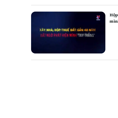
Hộp
mìn