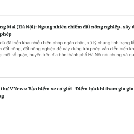
ng Mai (Hà Nội): Ngang nhiên chiếm đất nông nghiệp, xây 
 phép
dù đã triển khai nhiều biện pháp ngăn chặn, xử lý nhưng tình trạng l
m đất công, đất nông nghiệp để xây dựng trái phép vẫn diễn biến k
tại một số quận, huyện trên địa bàn thành phố Hà Nội nói chung và q
g Mai nói riêng những năm gần đây.
thư VNews: Bảo hiểm xe cơ giới - Điểm tựa khi tham gia gi
ng