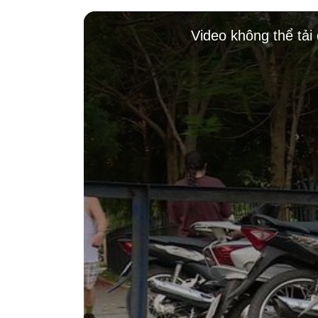
This
is
Video không thể tải
a
modal
window.