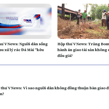
hư VNews: Người dân sống
Hộp thư VNews: Trảng Bom 
u xử lý rác Đá Mài “kêu
hành án giao tài sản không
đấu giá?
 thư VNews: Vì sao người dân không đồng thuận bàn giao đ
án?