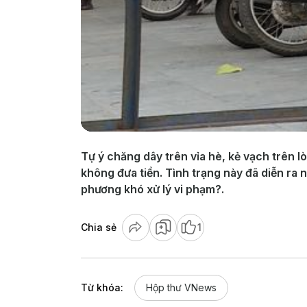
Tự ý chăng dây trên vỉa hè, kẻ vạch trên l
không đưa tiền. Tình trạng này đã diễn ra 
phương khó xử lý vi phạm?.
Chia sẻ
1
Từ khóa:
Hộp thư VNews