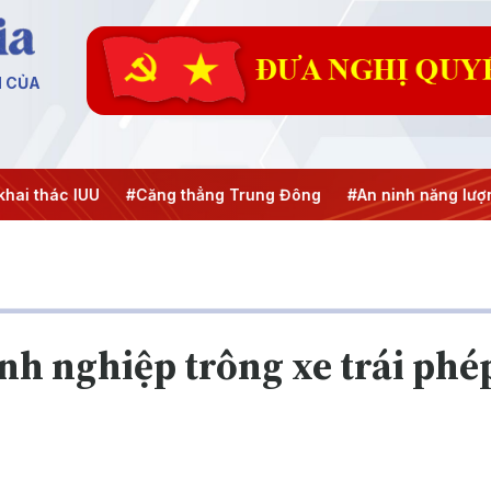
N CỦA
i thác IUU
#Căng thẳng Trung Đông
#An ninh năng lượng
h nghiệp trông xe trái phé