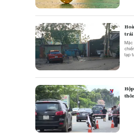
Hoà
trái
Mặc 
chiế
tạp 
Hoàn
Hộp 
thô