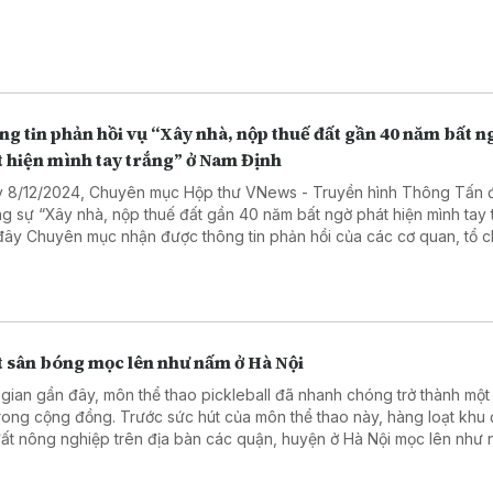
g tin phản hồi vụ “Xây nhà, nộp thuế đất gần 40 năm bất n
t hiện mình tay trắng” ở Nam Định
 8/12/2024, Chuyên mục Hộp thư VNews - Truyền hình Thông Tấn 
g sự “Xây nhà, nộp thuế đất gần 40 năm bất ngờ phát hiện mình tay t
đây Chuyên mục nhận được thông tin phản hồi của các cơ quan, tổ c
 có liên quan. Để rộng đường dư luận, Chuyên mục Hộp thư VNews t
g tin đến quý khán giả về nội dung này.
t sân bóng mọc lên như nấm ở Hà Nội
 gian gần đây, môn thể thao pickleball đã nhanh chóng trở thành một
trong cộng đồng. Trước sức hút của môn thể thao này, hàng loạt khu 
đất nông nghiệp trên địa bàn các quận, huyện ở Hà Nội mọc lên như 
hiệu bị “chiếm dụng” để xây dựng sân chơi.