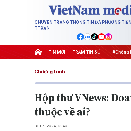
CHUYÊN TRANG THÔNG TIN ĐA PHƯƠNG TIỆ
TTXVN
t thành hành động
#Chiến dịch 500 ngày đêm
TIN MỚI
TRẠM TIN SỐ
#Chống kha
Chương trình
Hộp thư VNews: Doan
thuộc về ai?
31-05-2024, 18:40