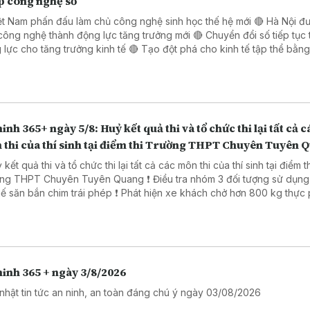
p công nghệ số
ệt Nam phấn đấu làm chủ công nghệ sinh học thế hệ mới 🔴 Hà Nội đ
công nghệ thành động lực tăng trưởng mới 🔴 Chuyển đổi số tiếp tục 
o tăng trưởng kinh tế 🔴 Tạo đột phá cho kinh tế tập thể bằng giải
 công nghệ số 🔴 Đẩy mạnh chuyển đổi số trong thủ tục hành chính 
 Đồng Nai
inh 365+ ngày 5/8: Huỷ kết quả thi và tổ chức thi lại tất cả c
 thi của thí sinh tại điểm thi Trường THPT Chuyên Tuyên 
 kết quả thi và tổ chức thi lại tất cả các môn thi của thí sinh tại điểm t
PT Chuyên Tuyên Quang ❗ Điều tra nhóm 3 đối tượng sử dụng súng
ắn chim trái phép ❗ Phát hiện xe khách chở hơn 800 kg thực phẩm
ng rõ nguồn gốc. ❗ Khởi tố 16 đối tượng trong đường dây đánh bạc
trực tuyến nghìn tỷ ❗Cảnh báo các thủ đoạn lừa đảo mùa tựu trường
inh 365 + ngày 3/8/2026
nhật tin tức an ninh, an toàn đáng chú ý ngày 03/08/2026