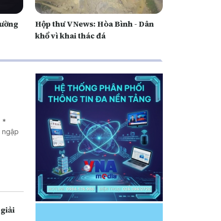
đường
Hộp thư VNews: Hòa Bình - Dân
khổ vì khai thác đá
 *
g ngập
giải