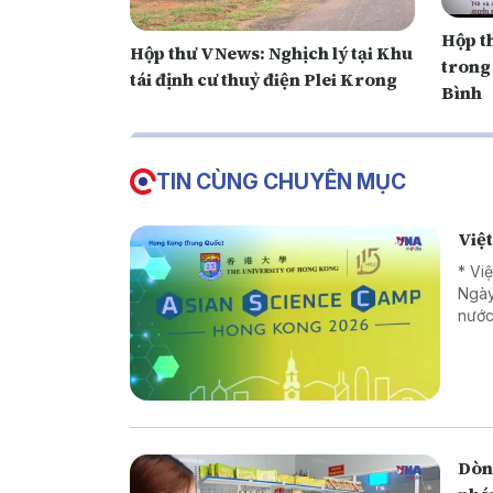
Hộp t
Hộp thư VNews: Nghịch lý tại Khu
trong 
tái định cư thuỷ điện Plei Krong
Bình
TIN CÙNG CHUYÊN MỤC
Việ
* Vi
Ngày
nước
Dòng