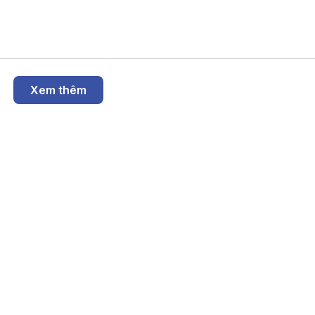
 tài sản tích lũy để hạn chế rủi ro. Chuyên gia tài chính cũng đã có 
 tích về vấn đề này.
Xem thêm