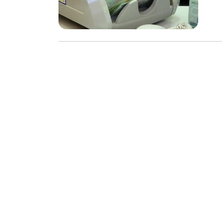
chọn
phân