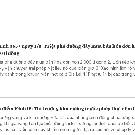
ninh 365+ ngày 1/8: Triệt phá đường dây mua bán hóa đơn 
0 tỉ đồng
riệt phá đường dây mua bán hóa đơn hơn 2.000 tỉ đồng 2/ Liên tiếp kh
vận chuyển trái phép vật liệu nổ qua biên giới 3/ Xác minh làm rõ vụ cưa
anh trong khuôn viên một xã ở Gia Lai 4/ Phạt tù 14 bị cáo trong vụ sản
hẩm giả ở MediPhar 5/ Hà Nội lần đầu xét xử vụ kiện công ích 6/
 cao ý thức chấp hành pháp luật về sở hữu trí tuệ
 điểm Kinh tế: Thị trường kim cương trước phép thử niềm t
trường vàng và kim cương vừa trải qua những biến động chưa từng c
g khi giá vàng liên tục biến động thì kim cương lại dính phải bê bối 
ày khiến nhiều người đặt ra câu hỏi về pháp lý và lựa