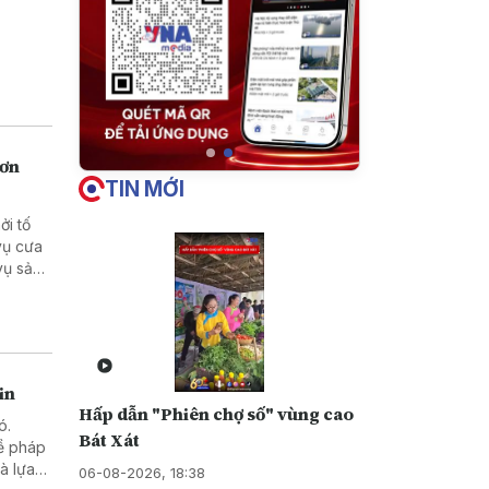
hơn
TIN MỚI
ởi tố
in
Hấp dẫn "Phiên chợ số" vùng cao
ó.
Bát Xát
về pháp
06-08-2026, 18:38