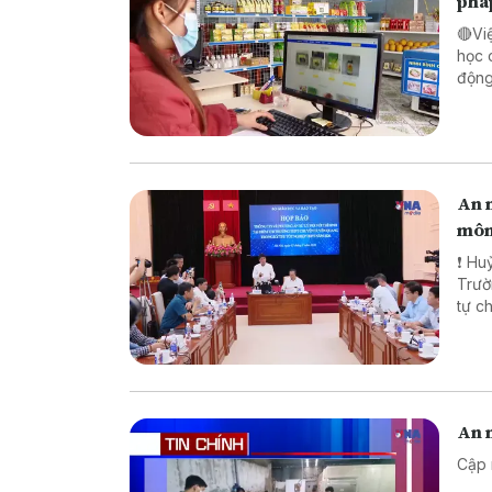
phá
🔴Vi
học 
động lực ch
pháp
biên
An n
môn
❗ Huỷ
Trường TH
tự chế săn b
chế biến khô
An n
Cập 