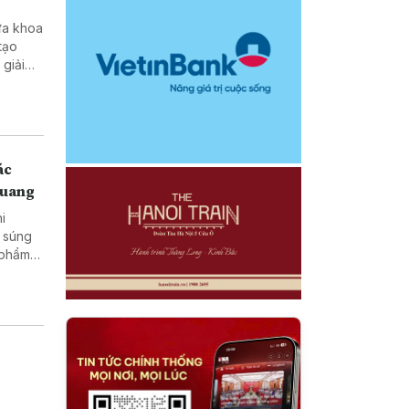
ưa khoa
tạo
ở vùng
ác
Quang
hi