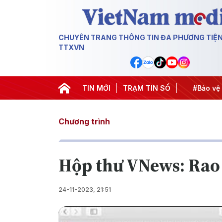
CHUYÊN TRANG THÔNG TIN ĐA PHƯƠNG TIỆ
TTXVN
#Căng thẳng Trung Đông
TIN MỚI
#An ninh năng lượng
TRẠM TIN SỐ
#Bảo vệ nề
Chương trình
Hộp thư VNews: Rao 
24-11-2023, 21:51