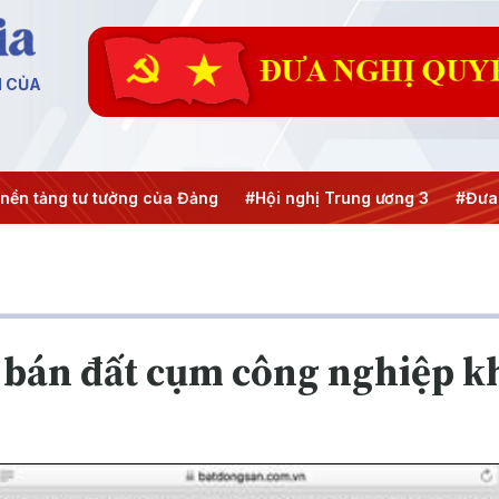
N CỦA
n tảng tư tưởng của Đảng
#Hội nghị Trung ương 3
#Đưa Ng
bán đất cụm công nghiệp kh