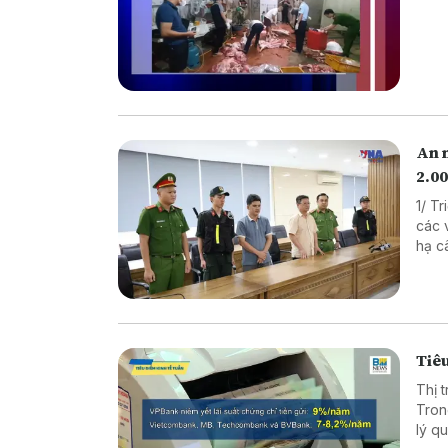
An 
2.00
1/ T
các vụ 
hạ cây x
xuất thực p
Nâng
Tiêu
Thị 
Tron
lý quy mô lớn. Diễn biến n