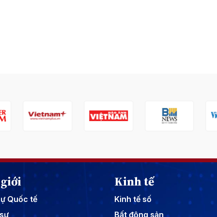
giới
Kinh tế
sự Quốc tế
Kinh tế số
sự
Bất động sản