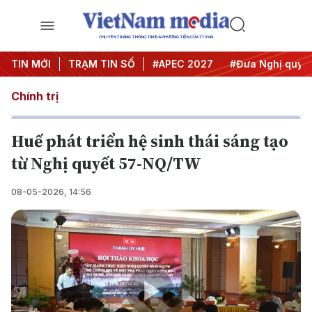
CHUYÊN TRANG THÔNG TIN ĐA PHƯƠNG TIỆN CỦA TTXVN
#Hội nghị Trung ương 3
TIN MỚI
TRẠM TIN SỐ
#APEC 2027
#Đưa Nghị quyết t
Chính trị
Huế phát triển hệ sinh thái sáng tạo
từ Nghị quyết 57-NQ/TW
08-05-2026, 14:56