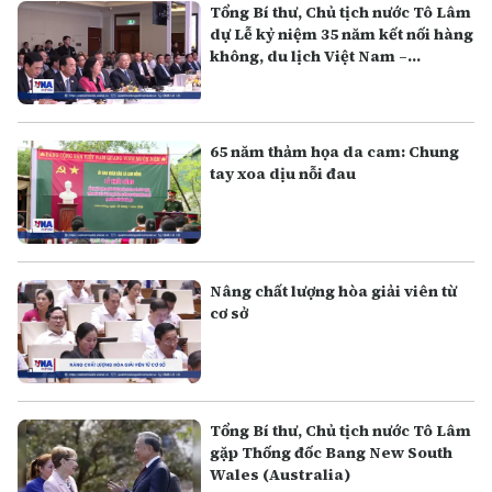
Tổng Bí thư, Chủ tịch nước Tô Lâm
dự Lễ kỷ niệm 35 năm kết nối hàng
không, du lịch Việt Nam –
Australia
65 năm thảm họa da cam: Chung
tay xoa dịu nỗi đau
Nâng chất lượng hòa giải viên từ
cơ sở
Tổng Bí thư, Chủ tịch nước Tô Lâm
gặp Thống đốc Bang New South
Wales (Australia)