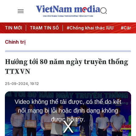
CHUYÊN TRANG THÔNG TIN ĐA PHƯƠNG TIỆN CỦA TTXVN
#Chiến dịch 500 ngày đêm
TIN MỚI
TRẠM TIN SỐ
#Chống khai thác IUU
#Căng 
Chính trị
Hướng tới 80 năm ngày truyền thống
TTXVN
25-09-2024, 19:12
This
is
Video không thể tải được, có thể do kết
a
modal
nối mạng bị lỗi hoặc định dạng không
window.
được hỗ trợ.