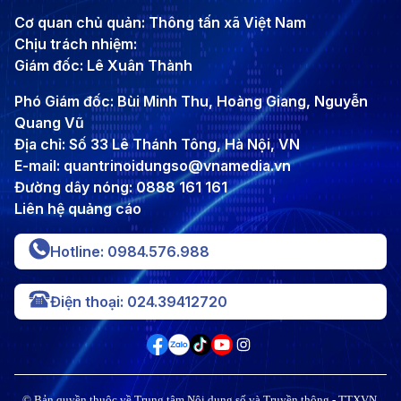
Cơ quan chủ quản: Thông tấn xã Việt Nam
Chịu trách nhiệm:
Giám đốc: Lê Xuân Thành
Phó Giám đốc: Bùi Minh Thu, Hoàng Giang, Nguyễn
Quang Vũ
Địa chỉ: Số 33 Lê Thánh Tông, Hà Nội, VN
E-mail: quantrinoidungso@vnamedia.vn
Đường dây nóng: 0888 161 161
Liên hệ quảng cáo
Hotline: 0984.576.988
Điện thoại: 024.39412720
© Bản quyền thuộc về Trung tâm Nội dung số và Truyền thông - TTXVN,