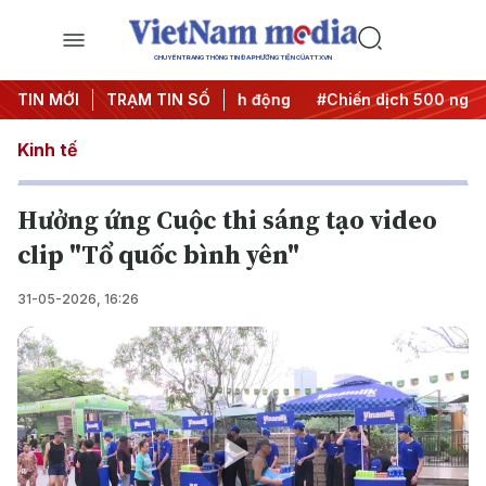
CHUYÊN TRANG THÔNG TIN ĐA PHƯƠNG TIỆN CỦA TTXVN
Đưa Nghị quyết thành hành động
TIN MỚI
TRẠM TIN SỐ
#Chiến dịch 500 ngày đêm
Kinh tế
Hưởng ứng Cuộc thi sáng tạo video
clip "Tổ quốc bình yên"
31-05-2026, 16:26