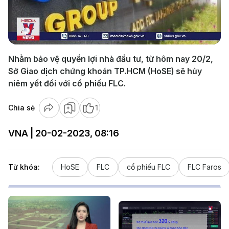
Play
Video
Nhằm bảo vệ quyền lợi nhà đầu tư, từ hôm nay 20/2,
Sở Giao dịch chứng khoán TP.HCM (HoSE) sẽ hủy
niêm yết đối với cổ phiếu FLC.
Chia sẻ
1
VNA | 20-02-2023, 08:16
Từ khóa:
HoSE
FLC
cổ phiếu FLC
FLC Faros