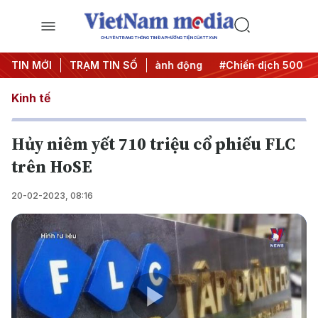
CHUYÊN TRANG THÔNG TIN ĐA PHƯƠNG TIỆN CỦA TTXVN
#Đưa Nghị quyết thành hành động
TIN MỚI
TRẠM TIN SỐ
#Chiến dịch 500 ngày đê
Kinh tế
Hủy niêm yết 710 triệu cổ phiếu FLC
trên HoSE
20-02-2023, 08:16