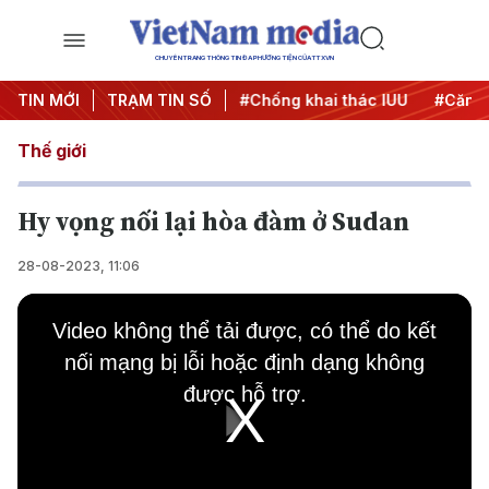
CHUYÊN TRANG THÔNG TIN ĐA PHƯƠNG TIỆN CỦA TTXVN
#Chiến dịch 500 ngày đêm
TIN MỚI
TRẠM TIN SỐ
#Chống khai thác IUU
#Căng 
Thế giới
Hy vọng nối lại hòa đàm ở Sudan
28-08-2023, 11:06
This
is
Video không thể tải được, có thể do kết
a
modal
nối mạng bị lỗi hoặc định dạng không
window.
được hỗ trợ.
Play