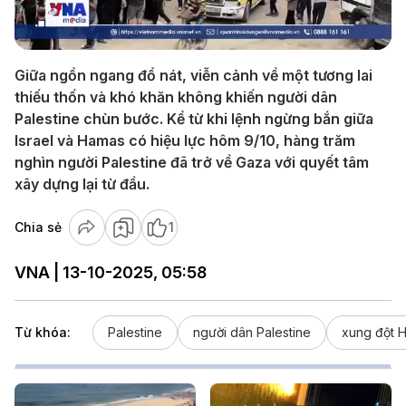
Video
Giữa ngổn ngang đổ nát, viễn cảnh về một tương lai
thiếu thốn và khó khăn không khiến người dân
Palestine chùn bước. Kể từ khi lệnh ngừng bắn giữa
Israel và Hamas có hiệu lực hôm 9/10, hàng trăm
nghìn người Palestine đã trở về Gaza với quyết tâm
xây dựng lại từ đầu.
Chia sẻ
1
VNA | 13-10-2025, 05:58
Từ khóa:
Palestine
người dân Palestine
xung đột H