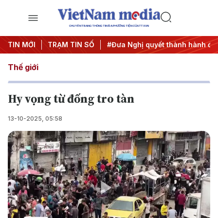
CHUYÊN TRANG THÔNG TIN ĐA PHƯƠNG TIỆN CỦA TTXVN
Trung ương 3
TIN MỚI
TRẠM TIN SỐ
#APEC 2027
#Đưa Nghị quyết thành hành độ
Thế giới
Hy vọng từ đống tro tàn
13-10-2025, 05:58
Play