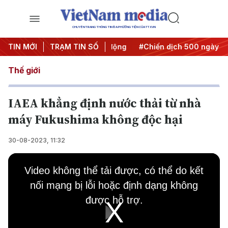
CHUYÊN TRANG THÔNG TIN ĐA PHƯƠNG TIỆN CỦA TTXVN
ưa Nghị quyết thành hành động
TIN MỚI
TRẠM TIN SỐ
#Chiến dịch 500 ngày đêm
Thế giới
IAEA khẳng định nước thải từ nhà
máy Fukushima không độc hại
30-08-2023, 11:32
This
is
Video không thể tải được, có thể do kết
a
modal
nối mạng bị lỗi hoặc định dạng không
window.
được hỗ trợ.