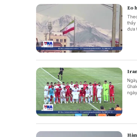
Eo 
Theo
thấy
đưa 
Ira
Ngày
Ghal
ngày
Hàn