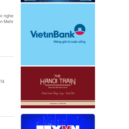
ợc nghe
in Mehr
 14
.