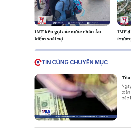
IMF kêu gọi các nước châu Âu
IMF đ
kiểm soát nợ
trưởn
TIN CÙNG CHUYÊN MỤC
Tòa
Ngày
toàn
bác 