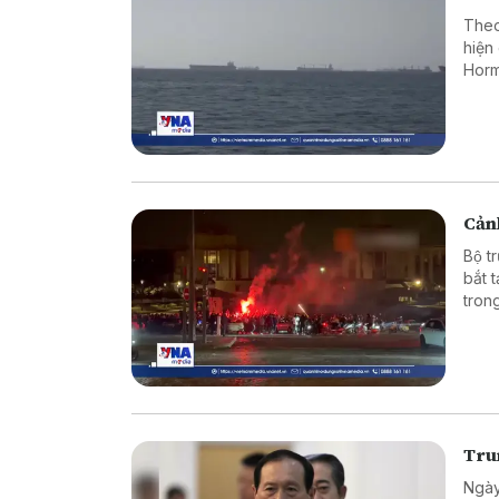
Theo
hiện
Horm
Cảnh
Bộ t
bắt 
tron
vào 
Tru
Ngày