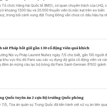
 Tổ chức Hàng hải Quốc tế (IMO), cơ quan chuyên trách của LHQ, c
 có khoảng 1.500 tàu và 20.000 thuyền viên bị mắc kẹt trên eo biển
uz, trong bối cảnh xung đột Trung Đông vẫn chưa có dấu hiệu hạ nh
 sát Pháp bắt giữ gần 130 cổ động viên quá khích
rưởng Nội vụ Pháp Laurent Nuñez ngày 7/5 cho biết, gần 130 người đa
tại khu vực thủ đô Paris sau các vụ đụng độ giữa cổ động viên và cả
g đêm ăn mừng câu lạc bộ bóng đá Paris Saint-Germain (PSG) giành
chung kết UEFA Champions League mùa giải 2025 - 2026.
ng Quốc tuyên án 2 cựu Bộ trưởng Quốc phòng
 7/5, Tòa án quân sự Trung Quốc đã tiến hành xét xử vụ án liên qu