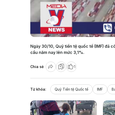
Ngày 30/10, Quỹ tiền tệ quốc tế (IMF) đã c
cầu năm nay lên mức 3,1%.
Chia sẻ
1
Từ khóa:
Quỹ Tiền tệ Quốc tế
IMF
Bá