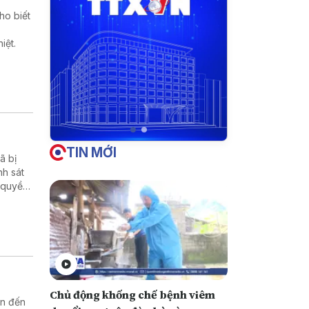
ho biết
iệt.
TIN MỚI
̃ bị
nh sát
 quyền
Chủ động khống chế bệnh viêm
an đến