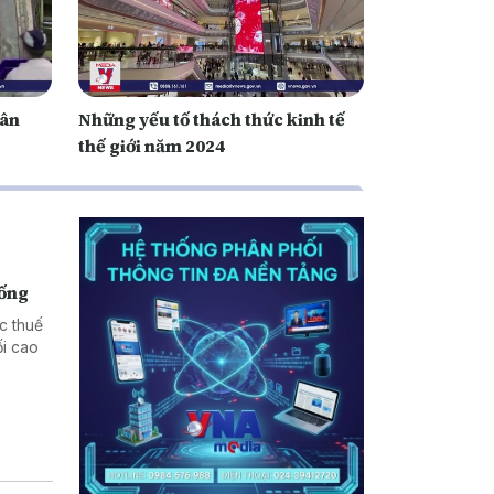
hân
Những yếu tố thách thức kinh tế
thế giới năm 2024
hống
c thuế
i cao