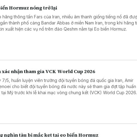
biển Hormuz nóng trở lại
 hãng thông tấn Fars của Iran, nhiều âm thanh giống tiếng nổ đã đư
 gần thành phố cảng Bandar Abbas ở miền Nam Iran, trong khi hãng t
tin xuất hiện các vụ nổ trên đảo Qeshm nằm tại Eo biển Hormuz.
n xác nhận tham gia VCK World Cup 2026
 7/5, huấn luyện viên trưởng đội tuyển bóng đá quốc gia Iran, Amir
enoei cho biết đội tuyển bóng đá nước này sẽ tham gia đợt tập huấn
 tại Mỹ trước khi lễ khai mạc vòng chung kết (VCK) World Cup 2026
g nghìn tàu bị mắc kẹt tại eo biển Hormuz