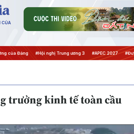
N CỦA
#Hội nghị Trung ương 3
#APEC 2027
#Đưa Nghị quyết
g trưởng kinh tế toàn cầu