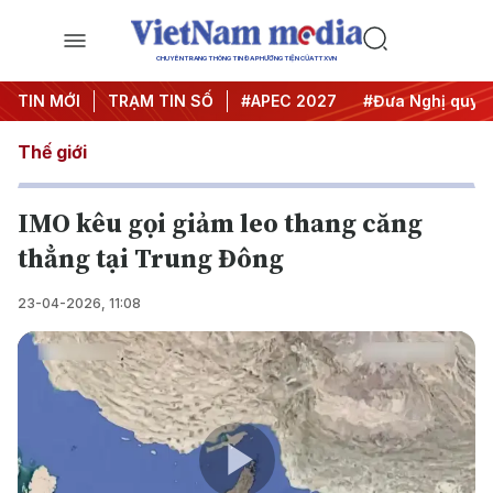
CHUYÊN TRANG THÔNG TIN ĐA PHƯƠNG TIỆN CỦA TTXVN
#Hội nghị Trung ương 3
TIN MỚI
TRẠM TIN SỐ
#APEC 2027
#Đưa Nghị quyết t
Thế giới
IMO kêu gọi giảm leo thang căng
thẳng tại Trung Đông
23-04-2026, 11:08