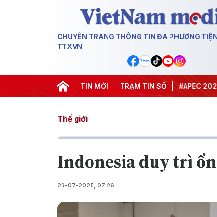
CHUYÊN TRANG THÔNG TIN ĐA PHƯƠNG TIỆ
TTXVN
#Hội nghị Trung ương 3
TIN MỚI
TRẠM TIN SỐ
#APEC 2027
#Đ
Thế giới
Indonesia duy trì ổn
29-07-2025, 07:26