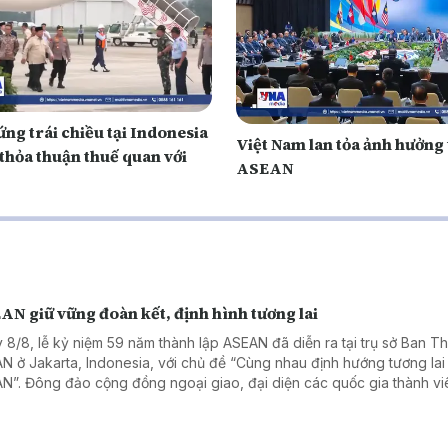
ng trái chiều tại Indonesia
Việt Nam lan tỏa ảnh hưởng
thỏa thuận thuế quan với
ASEAN
AN giữ vững đoàn kết, định hình tương lai
 8/8, lễ kỷ niệm 59 năm thành lập ASEAN đã diễn ra tại trụ sở Ban T
N ở Jakarta, Indonesia, với chủ đề “Cùng nhau định hướng tương lai
N”. Đông đảo cộng đồng ngoại giao, đại diện các quốc gia thành vi
N, các tổ chức và trung tâm ASEAN, cùng các đối tác đã tham dự.