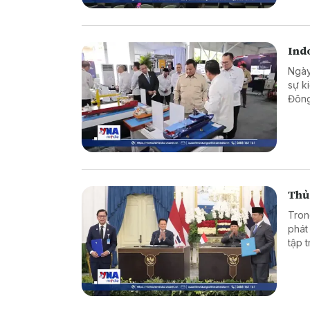
Indo
Ngày
sự k
Đông
khoa
cạnh
Thủ 
Tron
phát
tập 
chốn
phát
Char
thăm