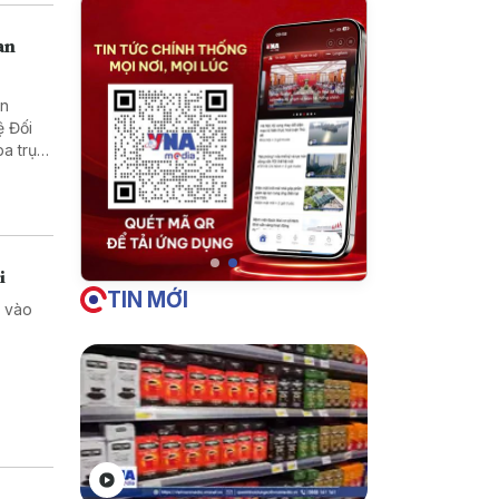
an
in
ệ Đối
a trụ
i
TIN MỚI
a vào