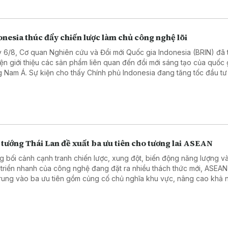
nesia thúc đẩy chiến lược làm chủ công nghệ lõi
 6/8, Cơ quan Nghiên cứu và Đổi mới Quốc gia Indonesia (BRIN) đã 
iện giới thiệu các sản phẩm liên quan đến đổi mới sáng tạo của quốc 
 Nam Á. Sự kiện cho thấy Chính phủ Indonesia đang tăng tốc đầu tư
 học, công nghệ và giáo dục, coi đây là nền tảng để nâng cao năng
 tranh quốc gia trong những thập kỷ tới.
tướng Thái Lan đề xuất ba ưu tiên cho tương lai ASEAN
g bối cảnh cạnh tranh chiến lược, xung đột, biến động năng lượng v
 triển nhanh của công nghệ đang đặt ra nhiều thách thức mới, ASEAN
trung vào ba ưu tiên gồm củng cố chủ nghĩa khu vực, nâng cao khả 
g chịu và bảo đảm vai trò, vị thế lâu dài của ASEAN. Đây là nội dung 
 biểu chính sách về tương lai của ASEAN do Thủ tướng Thái Lan Anut
nvirakul trình bày tại Ban Thư ký ASEAN hôm 3/8, trong khuôn khổ 
 chính thức Indonesia.