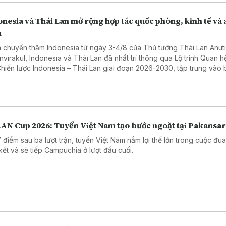
nesia và Thái Lan mở rộng hợp tác quốc phòng, kinh tế và 
h
 chuyến thăm Indonesia từ ngày 3-4/8 của Thủ tướng Thái Lan Anut
nvirakul, Indonesia và Thái Lan đã nhất trí thông qua Lộ trình Quan h
Chiến lược Indonesia – Thái Lan giai đoạn 2026-2030, tập trung vào b
gồm hợp tác an ninh, phát triển kinh tế và hợp tác văn hóa – xã hội.
AN Cup 2026: Tuyển Việt Nam tạo bước ngoặt tại Pakansar
7 điểm sau ba lượt trận, tuyển Việt Nam nắm lợi thế lớn trong cuộc đu
kết và sẽ tiếp Campuchia ở lượt đấu cuối.