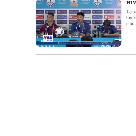
HLV
Tại 
tuyể
mục 
bảng