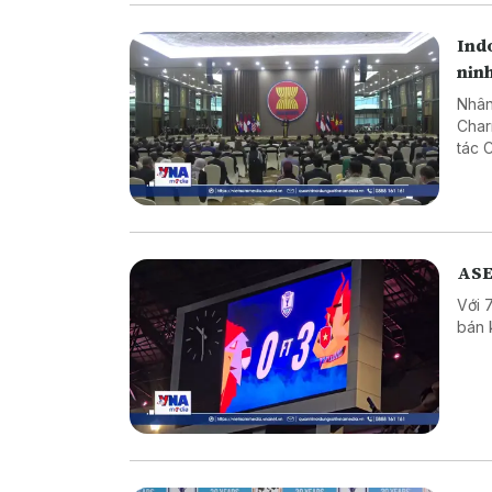
Indo
nin
Nhân
Char
tác 
cột 
ASE
Với 
bán 