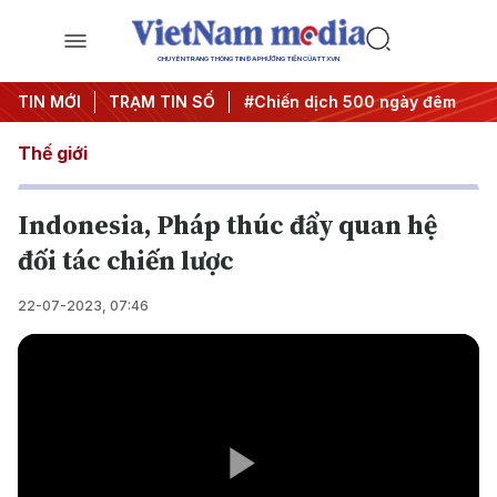
CHUYÊN TRANG THÔNG TIN ĐA PHƯƠNG TIỆN CỦA TTXVN
ghị quyết thành hành động
TIN MỚI
TRẠM TIN SỐ
#Chiến dịch 500 ngày đêm
#C
Thế giới
Indonesia, Pháp thúc đẩy quan hệ
đối tác chiến lược
22-07-2023, 07:46