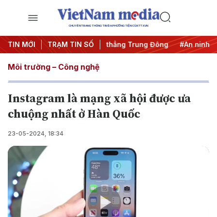
CHUYÊN TRANG THÔNG TIN ĐA PHƯƠNG TIỆN CỦA TTXVN
hai thác IUU
TIN MỚI
TRẠM TIN SỐ
#Căng thẳng Trung Đông
#An ninh năng lượ
Môi trường – Công nghệ
Instagram là mạng xã hội được ưa
chuộng nhất ở Hàn Quốc
23-05-2024, 18:34