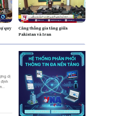
sự quy
Căng thẳng gia tăng giữa
Pakistan và Iran
ợng dị
 định
ăm
lịch sử