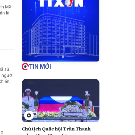
ánh Mỹ
ận là
TIN MỚI
đã sử
 người
chiến
Chủ tịch Quốc hội Trần Thanh
ng