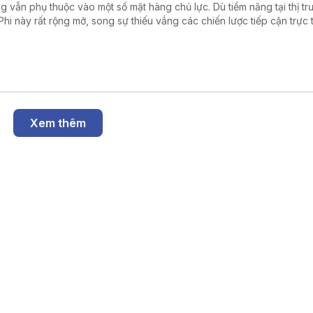
g vẫn phụ thuộc vào một số mặt hàng chủ lực. Dù tiềm năng tại thị t
Phi này rất rộng mở, song sự thiếu vắng các chiến lược tiếp cận trực 
 cảm trở doanh nghiệp Việt Nam gia tăng thị phần.
Xem thêm