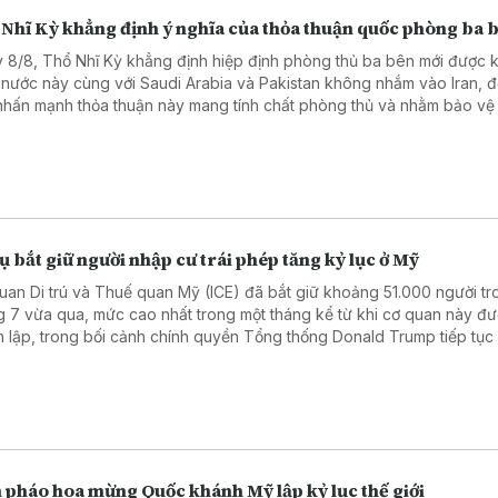
 Nhĩ Kỳ khẳng định ý nghĩa của thỏa thuận quốc phòng ba 
 8/8, Thổ Nhĩ Kỳ khẳng định hiệp định phòng thủ ba bên mới được k
 nước này cùng với Saudi Arabia và Pakistan không nhắm vào Iran, 
 nhấn mạnh thỏa thuận này mang tính chất phòng thủ và nhằm bảo vệ
ký kết khỏi các cuộc “tấn công” từ bên ngoài.
ụ bắt giữ người nhập cư trái phép tăng kỷ lục ở Mỹ
uan Di trú và Thuế quan Mỹ (ICE) đã bắt giữ khoảng 51.000 người tr
g 7 vừa qua, mức cao nhất trong một tháng kể từ khi cơ quan này đ
h lập, trong bối cảnh chính quyền Tổng thống Donald Trump tiếp tục
chiến dịch thực thi luật di trú trên toàn quốc.
 pháo hoa mừng Quốc khánh Mỹ lập kỷ lục thế giới