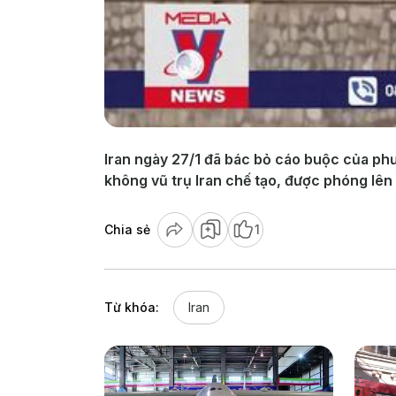
Iran ngày 27/1 đã bác bỏ cáo buộc của phư
không vũ trụ Iran chế tạo, được phóng lên
Chia sẻ
1
Từ khóa:
Iran