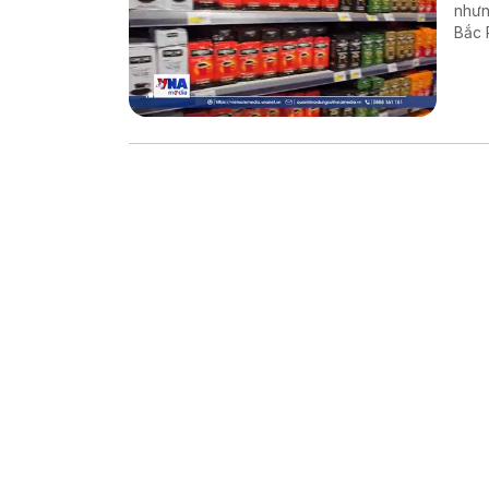
nhưn
Bắc 
đang