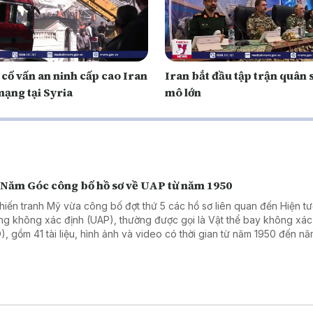
cố vấn an ninh cấp cao Iran
Iran bắt đầu tập trận quân 
mạng tại Syria
mô lớn
 Năm Góc công bố hồ sơ về UAP từ năm 1950
hiến tranh Mỹ vừa công bố đợt thứ 5 các hồ sơ liên quan đến Hiện tư
ng không xác định (UAP), thường được gọi là Vật thể bay không xác
), gồm 41 tài liệu, hình ảnh và video có thời gian từ năm 1950 đến n
. Đây là một phần trong chương trình công bố và báo cáo các hồ sơ 
AP theo chỉ đạo của Tổng thống Donald Trump.