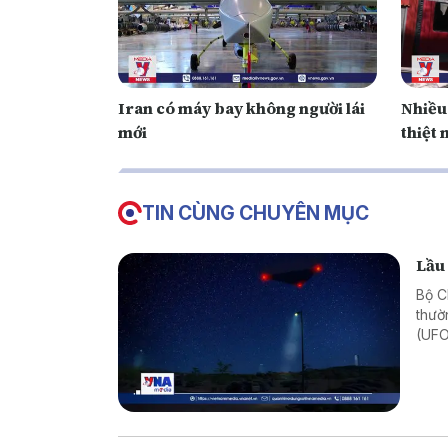
Iran có máy bay không người lái
Nhiều 
mới
thiệt 
TIN CÙNG CHUYÊN MỤC
Lầu
Bộ C
thườ
(UFO
2026
về U