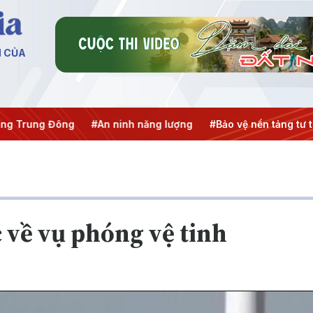
N CỦA
g Trung Đông
#An ninh năng lượng
#Bảo vệ nền tảng tư t
 về vụ phóng vệ tinh