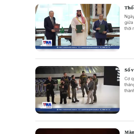
Thổ
Ngày
giữa
thời
bên 
Số v
Cơ q
thán
thàn
mạnh 
Màn