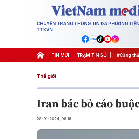
CHUYÊN TRANG THÔNG TIN ĐA PHƯƠNG TIỆ
TTXVN
iến dịch 500 ngày đêm
TIN MỚI
#Chống khai thác IUU
TRẠM TIN SỐ
#Căng thẳn
Thế giới
Iran bác bỏ cáo buộc
28-01-2024, 08:16