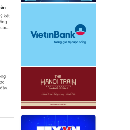
bên
ý kết
đồng
 các
ong
ược
 đẩy