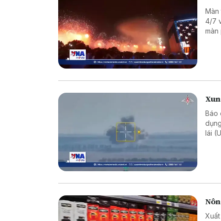
Màn 
4/7 
màn 
Xun
Báo 
dụng
lái 
điện
Nông
Xuất