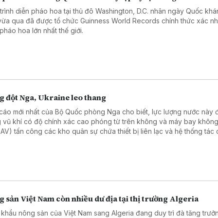
trình diễn pháo hoa tại thủ đô Washington, D.C. nhân ngày Quốc kh
vừa qua đã được tổ chức Guinness World Records chính thức xác nh
pháo hoa lớn nhất thế giới.
g đột Nga, Ukraine leo thang
cáo mới nhất của Bộ Quốc phòng Nga cho biết, lực lượng nước này 
 vũ khí có độ chính xác cao phóng từ trên không và máy bay không
(UAV) tấn công các kho quân sự chứa thiết bị liên lạc và hệ thống tác 
 tử tại cảng Odesa của Ukraine.
 sản Việt Nam còn nhiều dư địa tại thị trường Algeria
 khẩu nông sản của Việt Nam sang Algeria đang duy trì đà tăng trưở