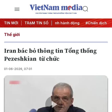
CHUYÊN TRANG THÔNG TIN ĐA PHƯƠNG TIỆN CỦA TTXVN
TIN MỚI
#Đưa Nghị quyết thành hành động
TRẠM TIN SỐ
#Chiến dịch 500 ngày
Thế giới
Iran bác bỏ thông tin Tổng thống
Pezeshkian từ chức
01-06-2026, 07:01