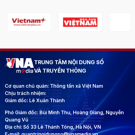
TRUNG TÂM NỘI DUNG SỐ
VÀ TRUYỀN THÔNG
Cơ quan chủ quản: Thông tấn xã Việt Nam
Chịu trách nhiệm:
Giám đốc: Lê Xuân Thành
Phó Giám đốc: Bùi Minh Thu, Hoàng Giang, Nguyễn
Quang Vũ
Địa chỉ: Số 33 Lê Thánh Tông, Hà Nội, VN
E-mail: quantrinoidungso@vnamedia.vn