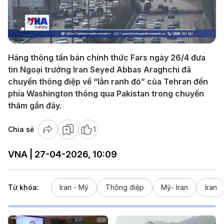
Play
Video
Hãng thông tấn bán chính thức Fars ngày 26/4 đưa
tin Ngoại trưởng Iran Seyed Abbas Araghchi đã
chuyển thông điệp về “lằn ranh đỏ” của Tehran đến
phía Washington thông qua Pakistan trong chuyến
thăm gần đây.
Chia sẻ
1
VNA | 27-04-2026, 10:09
Từ khóa:
Iran - Mỹ
Thông điệp
Mỹ- Iran
Iran