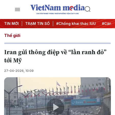
CHUYÊN TRANG THÔNG TIN ĐA PHƯƠNG TIỆN CỦA TTXVN
hiến dịch 500 ngày đêm
TIN MỚI
TRẠM TIN SỐ
#Chống khai thác IUU
#Căng th
Thế giới
Iran gửi thông điệp về “lằn ranh đỏ”
tới Mỹ
27-04-2026, 10:09