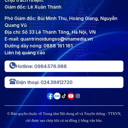
Chịu trách nhiệm:
Giám đốc: Lê Xuân Thành
Phó Giám đốc: Bùi Minh Thu, Hoàng Giang, Nguyễn
Quang Vũ
Địa chỉ: Số 33 Lê Thánh Tông, Hà Nội, VN
E-mail: quantrinoidungso@vnamedia.vn
Đường dây nóng: 0888 161 161
Liên hệ quảng cáo
Hotline: 0984.576.988
Điện thoại: 024.39412720
© Bản quyền thuộc về Trung tâm Nội dung số và Truyền thông - TTXVN,
chỉ được sao chép khi có sự đồng ý bằng văn bản.