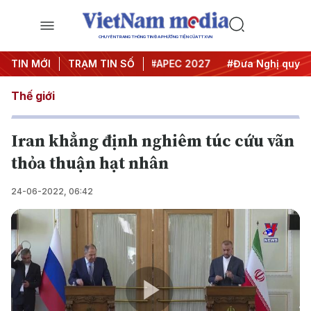
CHUYÊN TRANG THÔNG TIN ĐA PHƯƠNG TIỆN CỦA TTXVN
#Hội nghị Trung ương 3
TIN MỚI
TRẠM TIN SỐ
#APEC 2027
#Đưa Nghị quyết th
Thế giới
Iran khẳng định nghiêm túc cứu vãn
thỏa thuận hạt nhân
24-06-2022, 06:42