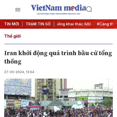
CHUYÊN TRANG THÔNG TIN ĐA PHƯƠNG TIỆN CỦA TTXVN
ch 500 ngày đêm
TIN MỚI
TRẠM TIN SỐ
#Chống khai thác IUU
#Căng thẳng Tru
Thế giới
Iran khởi động quá trình bầu cử tổng
thống
27-05-2024, 13:04