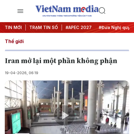
CHUYÊN TRANG THÔNG TIN ĐA PHƯƠNG TIỆN CỦA TTXVN
TIN MỚI
#Hội nghị Trung ương 3
TRẠM TIN SỐ
#APEC 2027
#Đưa Nghị quyết
Thế giới
Iran mở lại một phần không phận
19-04-2026, 06:19
Play